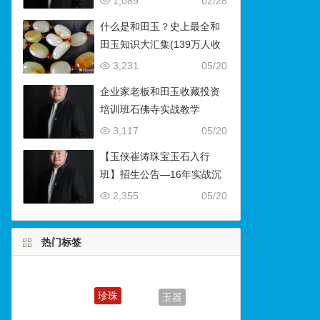
1,089
02/28
什么是和田玉？史上最全和
田玉知识大汇集(139万人收
藏）
3,231
05/20
企业家老板和田玉收藏投资
培训班石佛寺实战教学
3,117
05/20
【玉侠崔涛珠宝玉石入行
班】招生公告—16年实战沉
淀，助你叩开财富与传承之
2,355
05/20
门
热门标签
珍珠
玉器