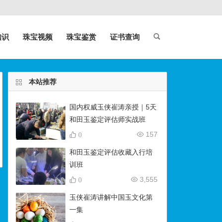
知识
珠宝视频
珠宝鉴赏
证书查询
本站推荐
国内权威玉侠崔涛亲授｜5天
和田玉鉴定评估师实战班
（石佛寺9月开班）
157
0
和田玉鉴定评估收藏入行培
训班
3,555
0
玉侠崔涛讲解中国玉文化第
一集