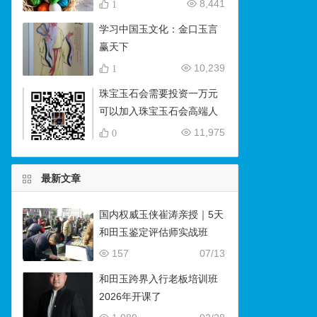
8,441
1
学习中国玉文化：金口玉言
赢天下
10,239
1
珠宝玉石会需要投资一万元
可以加入珠宝玉石会高端人
脉微信群
11,975
0
最新文章
国内权威玉侠崔涛亲授｜5天
和田玉鉴定评估师实战班
（石佛寺9月开班）
157
07/13
和田玉跨界入行老板培训班
2026年开课了