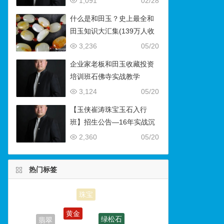
1,091
02/28
什么是和田玉？史上最全和
田玉知识大汇集(139万人收
藏）
3,236
05/20
企业家老板和田玉收藏投资
培训班石佛寺实战教学
3,124
05/20
【玉侠崔涛珠宝玉石入行
班】招生公告—16年实战沉
淀，助你叩开财富与传承之
2,360
05/20
门
热门标签
黄金
绿松石
翡翠