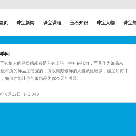
首页
珠宝新闻
珠宝课程
玉石知识
珠宝人物
珠宝
学问
于它给人的轻松感或者是它身上的一种神秘张力，而且作为饰品来
其他材质的饰品是便宜的，所以佩戴银饰的人也就比较多，但是如何才
，如何才能让你的银饰品为你今天的着装...
18年6月22日
2,349