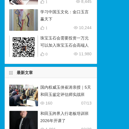
8,445
1
学习中国玉文化：金口玉言
赢天下
10,244
1
珠宝玉石会需要投资一万元
可以加入珠宝玉石会高端人
脉微信群
11,980
0
最新文章
国内权威玉侠崔涛亲授｜5天
和田玉鉴定评估师实战班
（石佛寺9月开班）
160
07/13
和田玉跨界入行老板培训班
2026年开课了