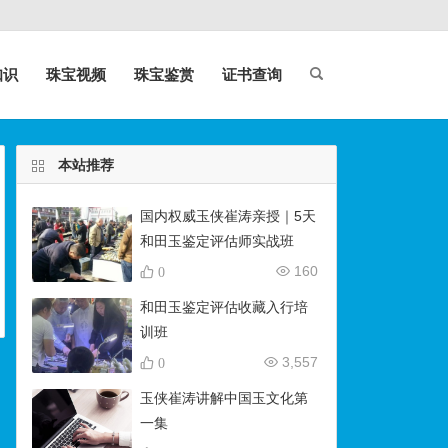
知识
珠宝视频
珠宝鉴赏
证书查询
本站推荐
国内权威玉侠崔涛亲授｜5天
和田玉鉴定评估师实战班
（石佛寺9月开班）
160
0
和田玉鉴定评估收藏入行培
训班
3,557
0
玉侠崔涛讲解中国玉文化第
一集