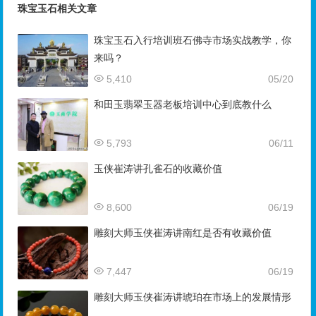
珠宝玉石相关文章
珠宝玉石入行培训班石佛寺市场实战教学，你
来吗？
5,410
05/20
和田玉翡翠玉器老板培训中心到底教什么
5,793
06/11
玉侠崔涛讲孔雀石的收藏价值
8,600
06/19
雕刻大师玉侠崔涛讲南红是否有收藏价值
7,447
06/19
雕刻大师玉侠崔涛讲琥珀在市场上的发展情形