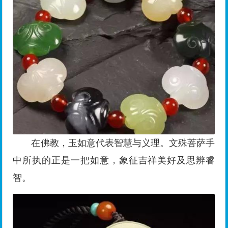
在佛教，玉如意代表智慧与义理。文殊菩萨手
中所执的正是一把如意，象征吉祥美好及思辨睿
智。