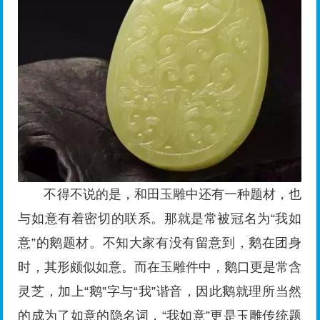
不得不说的是，和田玉雕中还有一种题材，也
与如意有着密切的联系。那就是常被冠名为“我如
意”的鹅题材。不知大家有没有留意到，鹅在团身
时，其形颇似如意。而在玉雕件中，鹅口更是常含
灵芝，加上“鹅”字与“我”谐音，因此鹅就理所当然
的成为了如意的隐名词，“我如意”更是玉雕传统题