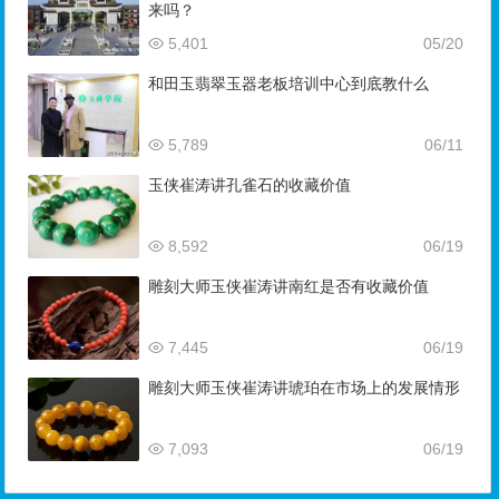
来吗？
5,401
05/20
和田玉翡翠玉器老板培训中心到底教什么
5,789
06/11
玉侠崔涛讲孔雀石的收藏价值
8,592
06/19
雕刻大师玉侠崔涛讲南红是否有收藏价值
7,445
06/19
雕刻大师玉侠崔涛讲琥珀在市场上的发展情形
7,093
06/19