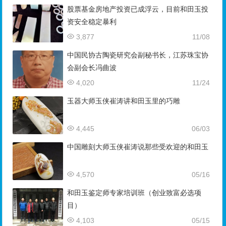
股票基金房地产投资已成浮云，目前和田玉投
资安全稳定暴利
3,877
11/08
中国民协古陶瓷研究会副秘书长，江苏珠宝协
会副会长冯曲波
4,020
11/24
玉器大师玉侠崔涛讲和田玉里的巧雕
4,445
06/03
中国雕刻大师玉侠崔涛说那些受欢迎的和田玉
4,570
05/16
和田玉鉴定师专家培训班（创业致富必选项
目）
4,103
05/15