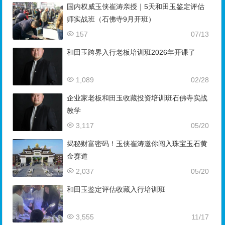
国内权威玉侠崔涛亲授｜5天和田玉鉴定评估
师实战班（石佛寺9月开班）
157
07/13
和田玉跨界入行老板培训班2026年开课了
1,089
02/28
企业家老板和田玉收藏投资培训班石佛寺实战
教学
3,117
05/20
揭秘财富密码！玉侠崔涛邀你闯入珠宝玉石黄
金赛道
2,037
05/20
和田玉鉴定评估收藏入行培训班
3,555
11/17