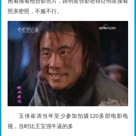
抱着搂着他合影照片，跟明星合影还得让明星搂着
照亲密照，不服不行。
玉侠崔涛当年至少参加拍摄120多部电影电
视，当时比王宝强牛逼的多