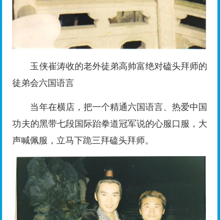
玉侠崔涛收的老外徒弟高帅富绝对磕头拜师的
徒弟会六国语言
当年在横店，把一个精通六国语言、热爱中国
功夫的黑带七段国际跆拳道冠军说的心服口服，大
声喊佩服，立马下跪三拜磕头拜师。