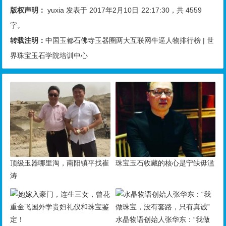
顶级玉器哪里淘，南阳镇平找崔
珠宝玉石收藏的核心是宁缺毋滥
涛
水晶物语创始人张华东：“我做
她嫁入豪门，连生三女，曾花重
珠宝，没有套路，只有真诚”
金飞国外学贵妇礼仪和珠宝鉴
定！
珠宝玉石相关文章
顶级玉器哪里淘，南阳镇平找崔涛
10,972
07/01
珠宝玉石收藏的核心是宁缺毋滥