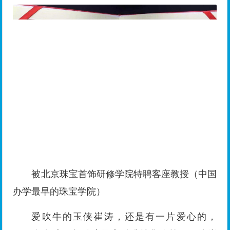
被北京珠宝首饰研修学院特聘客座教授（中国
办学最早的珠宝学院）
爱吹牛的玉侠崔涛，还是有一片爱心的，
2016年年底积极响应国家精准扶贫政策，玉侠崔
涛带领一帮南阳、镇平爱心义工，去镇平高丘镇陈
营村做爱心慈善，连中国玉雕大师创意园创始人李
杰、国家级大师范德龙、魏玉忠等都去现场帮忙，
一次性支助62家困难户，带去了62袋大米、62袋
面粉、62桶食用油等，还扬言为贫困户2017年提
供50个就业岗位。