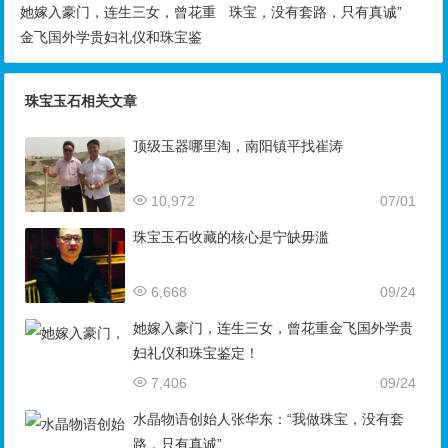
6,668
09/24
她嫁入豪门，连生三女，曾花重金飞国外学贵
妇礼仪和珠宝鉴定！
7,406
09/24
水晶物语创始人张华东：“我做珠宝，没有套
路，只有真诚”
6,428
05/18
晚清第一“败家女”，一个翡翠簪子卖了4500万
港元！
7,255
04/12