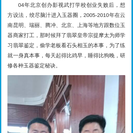
04年北京创办影视武打学校创业失败后，想
方设法，绞尽脑汁进入玉器圈，2005-2010年在云
南昆明、瑞丽、腾冲、北京、上海等地方跟数位玉
器商家打工，那时候拜了翡翠皇帝宗提摩太为师学
习翡翠鉴定，偷学老板看石头相玉的本事，为了练
就一身真本事，每天起得比鸡早，睡得比狗晚，研
修各种玉器鉴定秘诀。