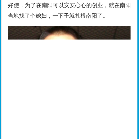
玉石王朝王九山
（由于此人比较闷骚网上就找到这张唯一的照片）
王九山其实也爱吹，跟玉侠崔涛比起来属于闷
骚型的吹牛b人物，为人处世那是刚刚的，特别会
来事，很多独山玉圈的大师都跟他是好哥们。此人
也爱专研，这两年独山玉不好做了，立马掉头做紫