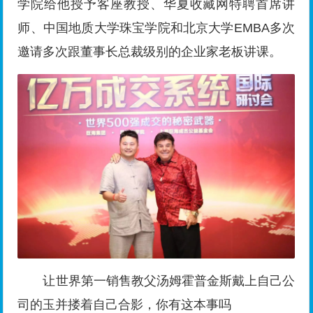
学院给他授予客座教授、华夏收藏网特聘首席讲
师、中国地质大学珠宝学院和北京大学EMBA多次
邀请多次跟董事长总裁级别的企业家老板讲课。
让世界第一销售教父汤姆霍普金斯戴上自己公
司的玉并搂着自己合影，你有这本事吗
崔涛有个吹牛逼的口头禅：吹牛吹牛，越吹越
牛，谦虚谦虚，越谦越虚，装穷装穷，越装越穷。
吹牛逼还是有点资本的，崔涛在石佛寺买房子，一
买就是一层，而且还买最高层，还说站得高看得
远。2013年注册一个公司叫世界珠宝玉石有限公
司，你咋不叫宇宙珠宝玉石有限公司呢？