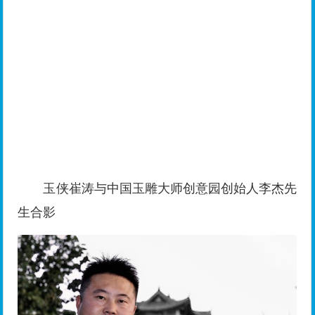
玉侠崔涛与中国玉雕大师创意园创始人李杰先
生合影
大家发现没有玉侠崔涛越吹越帅越吹越有文化
玉侠崔涛靠吹牛的本事位列石佛寺玉器圈五大