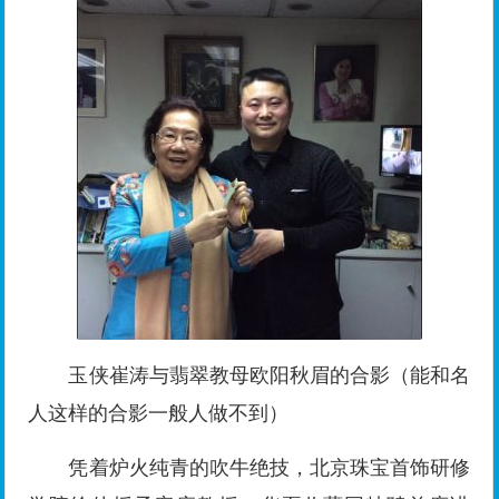
玉侠崔涛与翡翠教母欧阳秋眉的合影（能和名
人这样的合影一般人做不到）
凭着炉火纯青的吹牛绝技，北京珠宝首饰研修