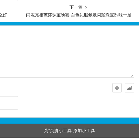
下一篇
么好
闫妮亮相芭莎珠宝晚宴 白色礼服佩戴闪耀珠宝韵味十足
为“页脚小工具”添加小工具