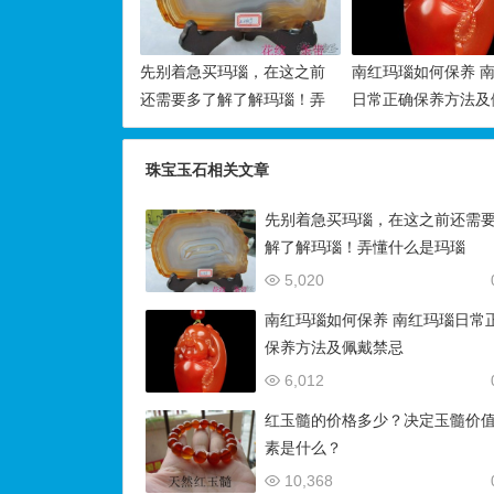
先别着急买玛瑙，在这之前
南红玛瑙如何保养 
还需要多了解了解玛瑙！弄
日常正确保养方法及
懂什么是玛瑙
忌
珠宝玉石相关文章
先别着急买玛瑙，在这之前还需
解了解玛瑙！弄懂什么是玛瑙
5,020
南红玛瑙如何保养 南红玛瑙日常
保养方法及佩戴禁忌
6,012
红玉髓的价格多少？决定玉髓价
素是什么？
10,368