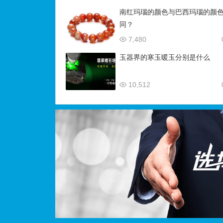
南红玛瑙的颜色与巴西玛瑙的颜
同？
7,480
玉器界的寒玉暖玉分别是什么
10,512