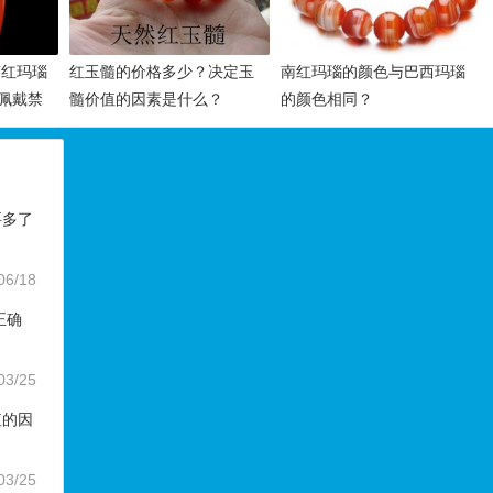
南红玛瑙
红玉髓的价格多少？决定玉
南红玛瑙的颜色与巴西玛瑙
佩戴禁
髓价值的因素是什么？
的颜色相同？
要多了
06/18
正确
03/25
值的因
03/25