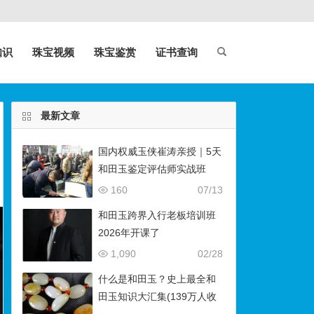
知识
珠宝视频
珠宝鉴赏
证书查询
最新文章
国内权威玉侠崔涛亲授｜5天
和田玉鉴定评估师实战班
（石佛寺9月开班）
160
07/13
和田玉跨界入行老板培训班
2026年开课了
1,090
02/28
什么是和田玉？史上最全和
田玉知识大汇集(139万人收