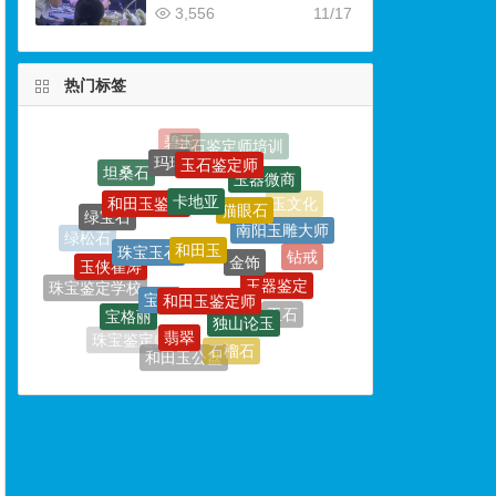
3,556
11/17
热门标签
玛瑙
玉石鉴定师
卡地亚
玉器微商
和田玉鉴定
猫眼石
绿宝石
和田玉
南阳玉雕大师
珠宝玉石
金饰
绿松石
玉侠崔涛
钻戒
玉器鉴定
和田玉鉴定师
宝石
珠宝鉴定学校
宝格丽
独山论玉
玉石雕刻
玉石
翡翠
和田玉标本
珠宝鉴定师
石榴石
和田玉公盘
首饰
玉器鉴别
欧泊