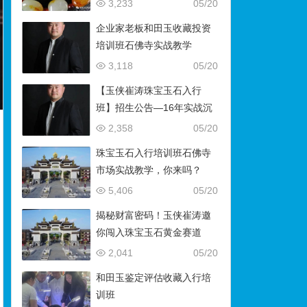
藏）
3,233
05/20
企业家老板和田玉收藏投资
培训班石佛寺实战教学
3,118
05/20
【玉侠崔涛珠宝玉石入行
班】招生公告—16年实战沉
淀，助你叩开财富与传承之
2,358
05/20
门
珠宝玉石入行培训班石佛寺
市场实战教学，你来吗？
5,406
05/20
揭秘财富密码！玉侠崔涛邀
你闯入珠宝玉石黄金赛道
2,041
05/20
和田玉鉴定评估收藏入行培
训班