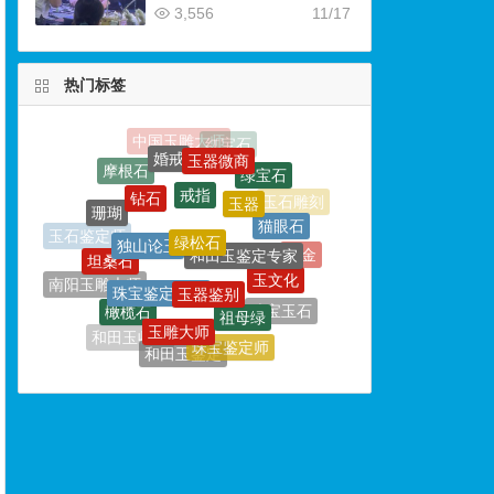
3,556
11/17
热门标签
玉器微商
戒指
钻石
玉器
绿松石
珊瑚
独山论玉
猫眼石
和田玉鉴定专家
坦桑石
玉石鉴定师
玉器鉴别
珠宝鉴定培训
玉文化
黄金
南阳玉雕大师
祖母绿
橄榄石
玉雕大师
珠宝玉石
玉器鉴定师
玉器鉴定
珠宝鉴定师
和田玉收藏
和田玉鉴定
宝石
珠宝
玉石
红纹石