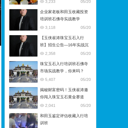
藏）
3,233
05/20
企业家老板和田玉收藏投资
培训班石佛寺实战教学
3,118
05/20
【玉侠崔涛珠宝玉石入行
班】招生公告—16年实战沉
淀，助你叩开财富与传承之
2,358
05/20
门
珠宝玉石入行培训班石佛寺
市场实战教学，你来吗？
5,407
05/20
揭秘财富密码！玉侠崔涛邀
你闯入珠宝玉石黄金赛道
2,041
05/20
和田玉鉴定评估收藏入行培
训班