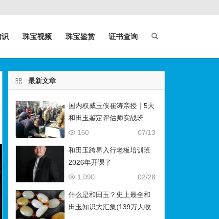
知识
珠宝视频
珠宝鉴赏
证书查询
最新文章
国内权威玉侠崔涛亲授｜5天
和田玉鉴定评估师实战班
（石佛寺9月开班）
160
07/13
和田玉跨界入行老板培训班
2026年开课了
1,090
02/28
什么是和田玉？史上最全和
田玉知识大汇集(139万人收