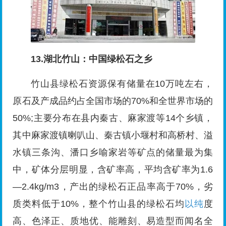
13.湖北竹山：中国绿松石之乡
竹山县绿松石资源保有储量在10万吨左右，
原石及产成品约占全国市场的70%和全世界市场的
50%;主要分布在县内秦古、麻家渡等14个乡镇，
其中麻家渡镇喇叭山、秦古镇小堰村和高桥村、溢
水镇三条沟、潘口乡喻家岩等矿点的储量最为集
中，矿体分层明显，含矿率高，平均含矿率为1.6
—2.4kg/m3，产出的绿松石正品率高于70%，劣
质类料低于10%，整个竹山县的绿松石均
以纯
度
高、色泽正、质地优、能雕刻、易造型而闻名全