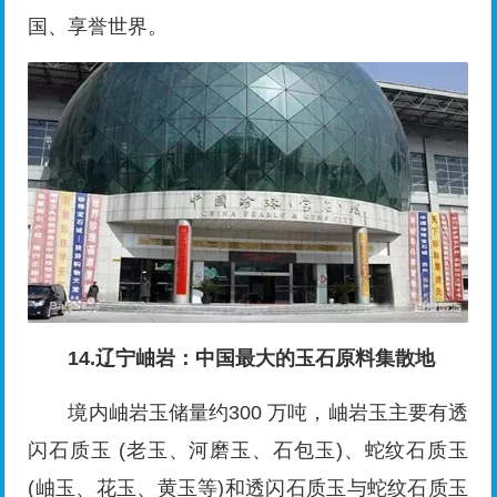
国、享誉世界。
14.辽宁岫岩：中国最大的玉石原料集散地
境内岫岩玉储量约300 万吨，岫岩玉主要有透
闪石质玉 (老玉、河磨玉、石包玉)、蛇纹石质玉
(岫玉、花玉、黄玉等)和透闪石质玉与蛇纹石质玉