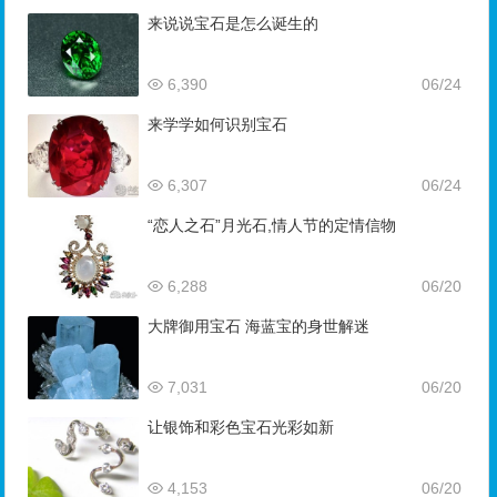
来说说宝石是怎么诞生的
6,390
06/24
来学学如何识别宝石
6,307
06/24
“恋人之石”月光石,情人节的定情信物
6,288
06/20
大牌御用宝石 海蓝宝的身世解迷
7,031
06/20
让银饰和彩色宝石光彩如新
4,153
06/20