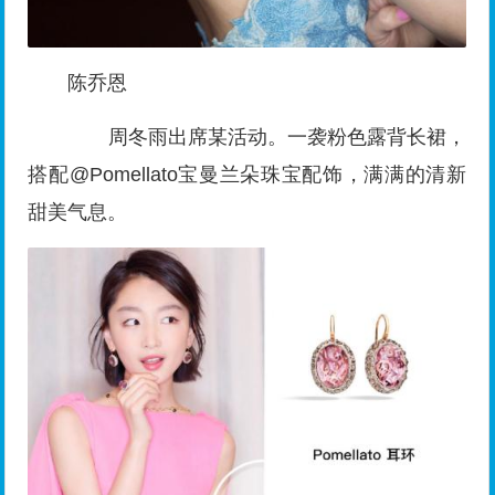
陈乔恩
周冬雨出席某活动。一袭粉色露背长裙，
搭配@Pomellato宝曼兰朵珠宝配饰，满满的清新
甜美气息。