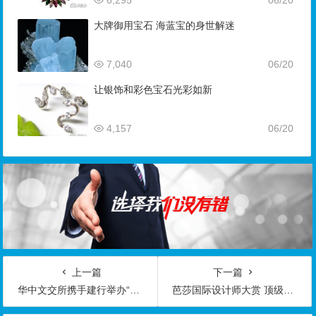
6,295
06/20
大牌御用宝石 海蓝宝的身世解迷
7,040
06/20
让银饰和彩色宝石光彩如新
4,157
06/20
上一篇
下一篇
华中文交所携手建行举办“曌耀·原创设计师珠宝沙龙”
芭莎国际设计师大赏 顶级珠宝抢先看