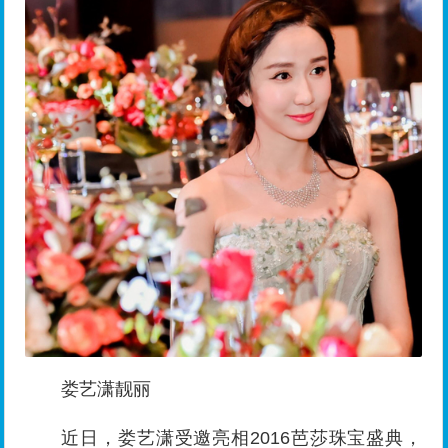
娄艺潇靓丽
近日，娄艺潇受邀亮相2016芭莎珠宝盛典，