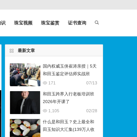
知识
珠宝视频
珠宝鉴赏
证书查询
最新文章
国内权威玉侠崔涛亲授｜5天
和田玉鉴定评估师实战班
（石佛寺9月开班）
171
07/13
和田玉跨界入行老板培训班
2026年开课了
1,105
02/28
什么是和田玉？史上最全和
田玉知识大汇集(139万人收