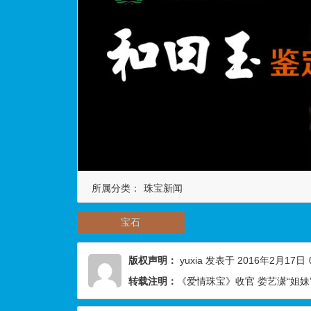
所属分类：
珠宝新闻
宝石
版权声明：
yuxia
发表于 2016年2月17日
转载注明：
《爱情珠宝》收官 娄艺潇“姐妹