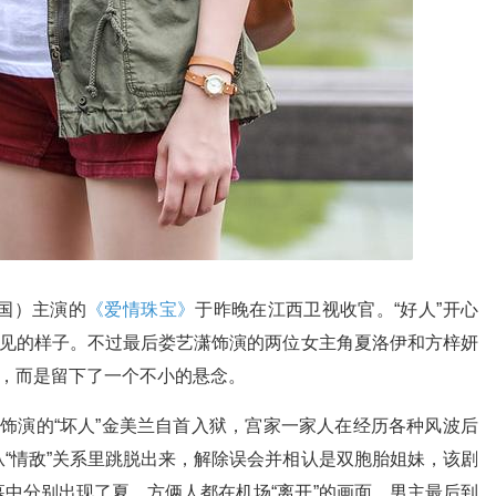
泰国）主演的
《爱情珠宝》
于昨晚在江西卫视收官。“好人”开心
乐见的样子。不过最后娄艺潇饰演的两位女主角夏洛伊和方梓妍
朗，而是留下了一个不小的悬念。
饰演的“坏人”金美兰自首入狱，宫家一家人在经历各种风波后
“情敌”关系里跳脱出来，解除误会并相认是双胞胎姐妹，该剧
中分别出现了夏、方俩人都在机场“离开”的画面，男主最后到