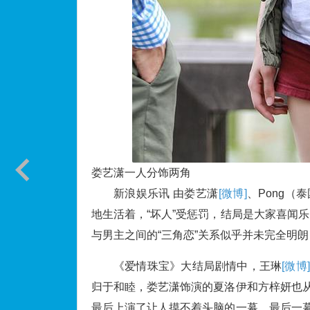
娄艺潇一人分饰两角
新浪娱乐讯 由娄艺潇
[微博]
、Pong（
地生活着，“坏人”受惩罚，结局是大家喜闻
与男主之间的“三角恋”关系似乎并未完全明
《爱情珠宝》大结局剧情中，王琳
[微博]
归于和睦，娄艺潇饰演的夏洛伊和方梓妍也从
最后上演了让人摸不着头脑的一幕。最后一幕