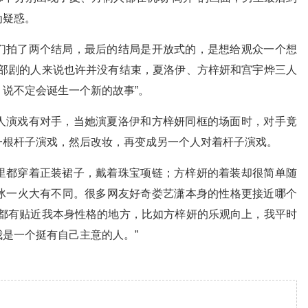
为疑惑。
们拍了两个结局，最后的结局是开放式的，是想给观众一个想
这部剧的人来说也许并没有结束，夏洛伊、方梓妍和宫宇烨三人
说不定会诞生一个新的故事”。
人演戏有对手，当她演夏洛伊和方梓妍同框的场面时，对手竟
一根杆子演戏，然后改妆，再变成另一个人对着杆子演戏。
里都穿着正装裙子，戴着珠宝项链；方梓妍的着装却很简单随
冰一火大有不同。很多网友好奇娄艺潇本身的性格更接近哪个
上都有贴近我本身性格的地方，比如方梓妍的乐观向上，我平时
是一个挺有自己主意的人。”