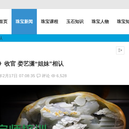
首页
珠宝新闻
珠宝课程
玉石知识
珠宝人物
珠宝
认
》收官 娄艺潇“姐妹”相认
6年2月17日
07:08:35
评论
6,528