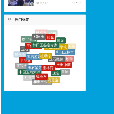
3,565
11/17
热门标签
和田玉鉴定专家
玉侠崔涛
珠宝鉴定学校
祖母绿
宝石鉴定
玉石
和田玉标本
玉石雕刻
卡地亚
宝格丽
玉石鉴定师
摩根石
玉器微商
珍珠
珠宝
蓝宝石
中国玉雕大师
绿松石
首饰
绿宝石
海蓝宝
钻石
红宝石
和田玉公盘
玉器
戒指
和田玉鉴定
金饰
玉器鉴定师
钻戒
黄金