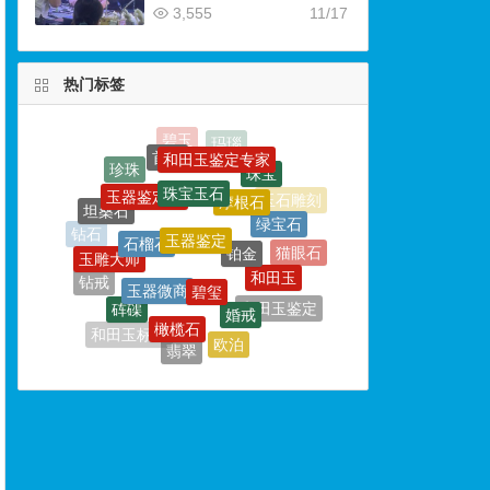
3,555
11/17
热门标签
和田玉鉴定专家
珠宝玉石
玉器鉴定师
摩根石
玉器鉴定
坦桑石
石榴石
绿宝石
铂金
玉雕大师
钻石
碧玺
玉器微商
和田玉
猫眼石
钻戒
婚戒
砗磲
橄榄石
和田玉鉴定
黄金
珠宝鉴定师
欧泊
和田玉标本
翡翠
红纹石
祖母绿
宝石鉴定
玉文化