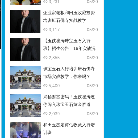
藏）
3,231
05/20
企业家老板和田玉收藏投资
培训班石佛寺实战教学
3,117
05/20
【玉侠崔涛珠宝玉石入行
班】招生公告—16年实战沉
淀，助你叩开财富与传承之
2,355
05/20
门
珠宝玉石入行培训班石佛寺
市场实战教学，你来吗？
5,400
05/20
揭秘财富密码！玉侠崔涛邀
你闯入珠宝玉石黄金赛道
2,039
05/20
和田玉鉴定评估收藏入行培
训班