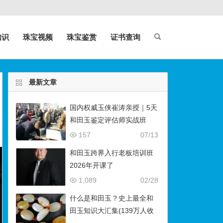
知识
珠宝视频
珠宝鉴赏
证书查询
最新文章
国内权威玉侠崔涛亲授｜5天
和田玉鉴定评估师实战班
（石佛寺9月开班）
157
07/13
和田玉跨界入行老板培训班
2026年开课了
1,089
02/28
什么是和田玉？史上最全和
田玉知识大汇集(139万人收