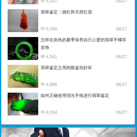
5,207
06/27
翡翠鉴定：烧红和天然红翡
6,340
06/27
怎样在炎热的夏季保养自己心爱的翡翠手镯等
首饰
4,541
06/27
翡翠鉴定之用肉眼鉴别好坏
4,886
06/27
如何正确使用强光手电进行翡翠鉴定
4,934
06/27