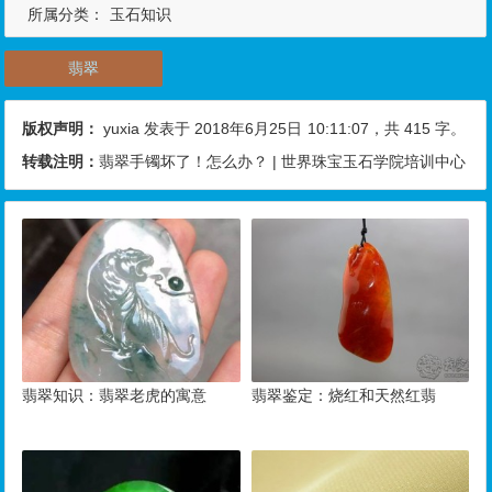
所属分类：
玉石知识
翡翠
版权声明：
yuxia
发表于 2018年6月25日
10:11:07
，共 415 字。
转载注明：
翡翠手镯坏了！怎么办？ | 世界珠宝玉石学院培训中心
翡翠知识：翡翠老虎的寓意
翡翠鉴定：烧红和天然红翡