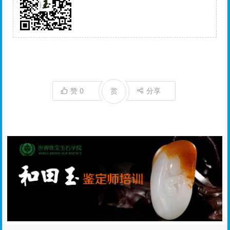
赞
0
赏
分享