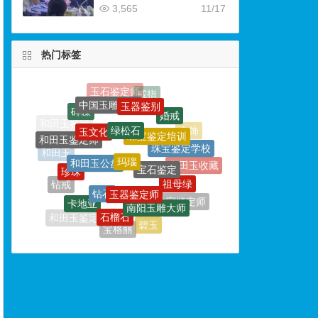
3,565
11/17
热门标签
玉器鉴别
中国玉雕大师
绿松石
婚戒
玉文化
珠宝鉴定培训
和田玉鉴定师
玛瑙
珠宝鉴定学校
和田玉公盘
宝石鉴定
和田玉
珍珠
和田玉收藏
玉器鉴定师
祖母绿
钻石
钻戒
卡地亚
南阳玉雕大师
橄榄石
珠宝鉴定师
石榴石
玉雕大师
和田玉鉴定专家
碧玉
宝格丽
玉石雕刻
玉侠崔涛
坦桑石