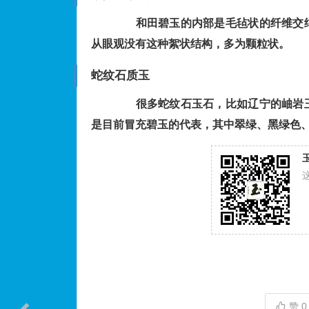
和田碧玉的内部是毛毡状的纤维交结
从眼观没有这种絮状结构，多为颗粒状。
蛇纹石质玉
很多蛇纹石玉石，比如辽宁的岫岩玉
是目前冒充碧玉的代表，其中翠绿、黑绿色
赞
0