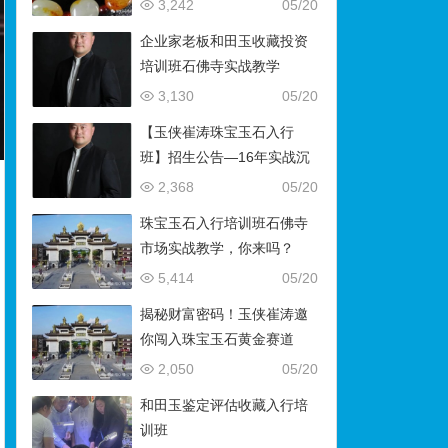
藏）
3,242
05/20
企业家老板和田玉收藏投资
培训班石佛寺实战教学
3,130
05/20
【玉侠崔涛珠宝玉石入行
班】招生公告—16年实战沉
淀，助你叩开财富与传承之
2,368
05/20
门
珠宝玉石入行培训班石佛寺
市场实战教学，你来吗？
5,414
05/20
揭秘财富密码！玉侠崔涛邀
你闯入珠宝玉石黄金赛道
2,050
05/20
和田玉鉴定评估收藏入行培
训班