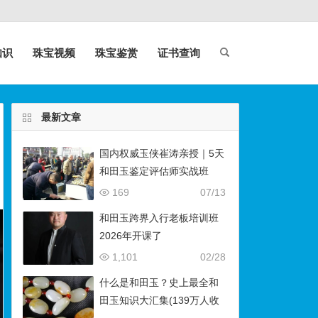
知识
珠宝视频
珠宝鉴赏
证书查询
最新文章
国内权威玉侠崔涛亲授｜5天
和田玉鉴定评估师实战班
（石佛寺9月开班）
169
07/13
和田玉跨界入行老板培训班
2026年开课了
1,101
02/28
什么是和田玉？史上最全和
田玉知识大汇集(139万人收