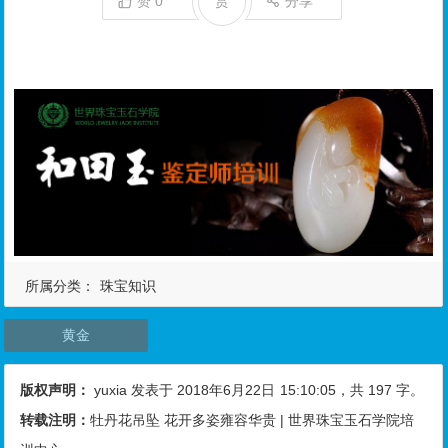
赞
0
赏
分享
所属分类：
珠宝知识
黄金
版权声明：
yuxia
发表于 2018年6月22日
15:10:05
，共 197 字。
转载注明：
牡丹花吊坠 花开多姿雍容华贵 | 世界珠宝玉石学院培