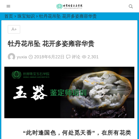
世界珠宝玉石学院培训中心
首页
珠宝知识
牡丹花吊坠 花开多姿雍容华贵
A+
牡丹花吊坠 花开多姿雍容华贵
yuxia
2018年6月22日
评论
2,301
“此时逢国色，何处觅天香”，在所有花类