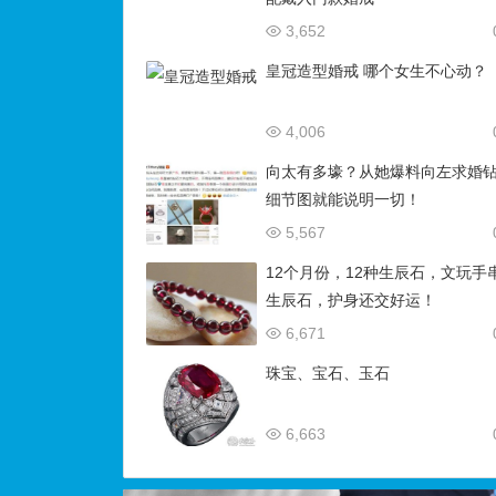
3,652
皇冠造型婚戒 哪个女生不心动？
4,006
向太有多壕？从她爆料向左求婚
细节图就能说明一切！
5,567
12个月份，12种生辰石，文玩手
生辰石，护身还交好运！
6,671
珠宝、宝石、玉石
6,663