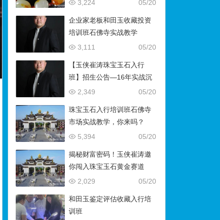
藏）
3,224
05/20
企业家老板和田玉收藏投资
培训班石佛寺实战教学
3,111
05/20
【玉侠崔涛珠宝玉石入行
班】招生公告—16年实战沉
淀，助你叩开财富与传承之
2,349
05/20
门
珠宝玉石入行培训班石佛寺
市场实战教学，你来吗？
5,394
05/20
揭秘财富密码！玉侠崔涛邀
你闯入珠宝玉石黄金赛道
2,029
05/20
和田玉鉴定评估收藏入行培
训班