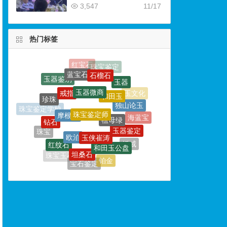
3,547
11/17
热门标签
蓝宝石
石榴石
玉器鉴别
玉器微商
玉器
戒指
和田玉
珍珠
珠宝鉴定师
独山论玉
摩根石
祖母绿
珠宝鉴定学校
钻石
海蓝宝
玉器鉴定
玉侠崔涛
欧泊
珠宝
红纹石
钻戒
和田玉公盘
婚戒
坦桑石
和田玉鉴定师
珠宝玉石
铂金
玉石
宝石鉴定
玉器鉴定师
绿宝石