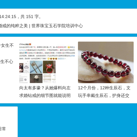
14:24:15
，共 151 字。
婚戒的纯粹之美 | 世界珠宝玉石学院培训中心
女生不心
向太有多壕？从她爆料向左
12个月份，12种生辰石，文
求婚钻戒的细节图就能说明
玩手串戴生辰石，护身还交
一切！
好运！
日常