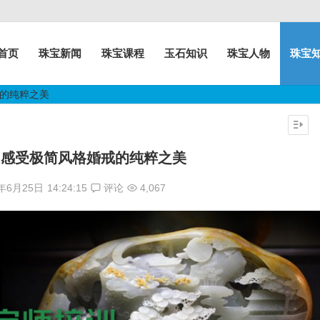
首页
珠宝新闻
珠宝课程
玉石知识
珠宝人物
珠宝
戒的纯粹之美
 感受极简风格婚戒的纯粹之美
8年6月25日
14:24:15
评论
4,067