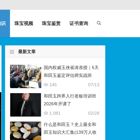
知识
珠宝视频
珠宝鉴赏
证书查询
最新文章
国内权威玉侠崔涛亲授｜5天
和田玉鉴定评估师实战班
（石佛寺9月开班）
145
07/13
和田玉跨界入行老板培训班
2026年开课了
1,081
02/28
什么是和田玉？史上最全和
田玉知识大汇集(139万人收