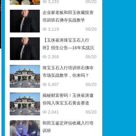
藏）
3,233
05/20
企业家老板和田玉收藏投资
培训班石佛寺实战教学
3,119
05/20
【玉侠崔涛珠宝玉石入行
班】招生公告—16年实战沉
淀，助你叩开财富与传承之
2,358
05/20
门
珠宝玉石入行培训班石佛寺
市场实战教学，你来吗？
5,407
05/20
揭秘财富密码！玉侠崔涛邀
你闯入珠宝玉石黄金赛道
2,041
05/20
和田玉鉴定评估收藏入行培
训班