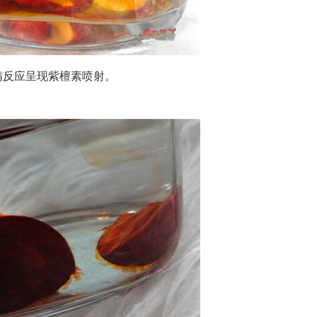
反应呈现紫檀素喷射。