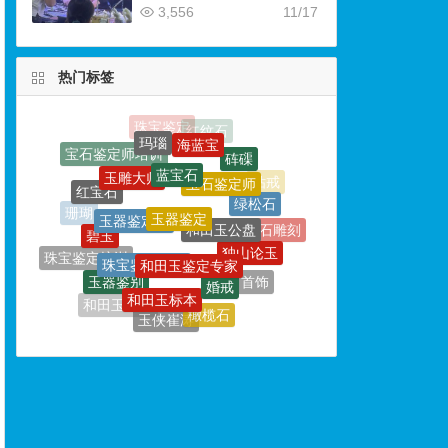
3,556
11/17
热门标签
蓝宝石
玉雕大师
玉石鉴定师
玉器鉴定
玉器鉴定师
红宝石
和田玉公盘
绿松石
碧玉
和田玉鉴定专家
珠宝鉴定学校
独山论玉
珊瑚
玉石雕刻
婚戒
玉器鉴别
珠宝鉴定培训
和田玉标本
首饰
碧玺
橄榄石
和田玉鉴定
戒指
玉侠崔涛
摩根石
绿宝石
卡地亚
宝石
珠宝
石榴石
南阳玉雕大师