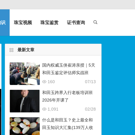
知识
珠宝视频
珠宝鉴赏
证书查询
最新文章
国内权威玉侠崔涛亲授｜5天
和田玉鉴定评估师实战班
（石佛寺9月开班）
160
07/13
和田玉跨界入行老板培训班
2026年开课了
1,091
02/28
什么是和田玉？史上最全和
田玉知识大汇集(139万人收