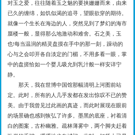
对玉之爱，往往随着玉之魅的要挟姗姗而来，由来
已久的缠绵，如饥似渴的追寻，望眼欲穿的期待。
就像一个生长在海边的人，突然见到了梦幻的海市
蜃楼一般，显得那么地激动和难舍。石之美，玉
也!每当温润的精灵盘摸在手中的那一刻，躁动的
心与之会叩开各自淡定的门楣，不用多看一眼，掌
中的盘搓恰如一个婴儿吸允到乳汁般一样安详宁
静。
那天，我在世博中国馆那幅清明上河图前站
定。此时，所有的人几乎发都在发出惊叹不已的赞
美。由于我曾见过此画的真迹，而此时展现在眼前
的场景确也感到恢弘了许多。墨黑的底座，衬着清
白的图案，古朴幽雅。疏林薄雾中，两个脚夫赶着