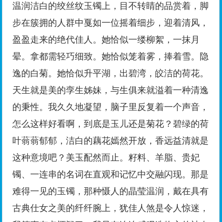
温润洁白的绞丝纹玉镯上，目不转睛的品赏着，脚
步在簇拥的人群中戛如一位摇着细步，迎着清风，
盈盈走来的绝代佳人。她恰似一缕柳絮，一抹月
晕。拿都需轻巧细致。她恰似笼着雾，捧着雪。隐
逸的白菊。她恰似升平湖，出碧湾，皎洁的荷花。
天生就是美的孪生姊妹，与生俱来就溢着一种清逸
的秉性。我久久地凝望，脑子里反复着一个声音，
怎么这样好看啊，到底是玉儿还是菊花？碧绿的荷
叶蓊蓊郁郁，洁白的藕花嫣然开放，香远益清就是
这种意境吧？美玉配然而止。籽料、羊脂、贵妃
镯、一连串的名词在直观和记忆中交融闪现。那是
难得一见的玉镯，那种慑人的晶莹温润，戴在具有
古典仕女之美的纤纤腕上，犹佳人煞是令人惊迷，