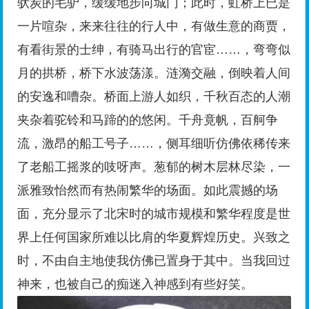
驮炭的毛驴，缓缓地步向城门；此时，虹桥上已是
一片喧杂，来来往往的行人中，有做生意的商贾，
有看街景的士绅，有骑马出行的官宦……，弯弯似
月的拱桥，桥下水波荡漾。涟漪交融，倒映着人间
的安逸和嘈杂。桥面上游人如织，千秋百态的人潮
夹杂着驼铃和马蹄的的悠闲。千舟竟帆，百舸争
流，激昂的船工号子……，侧耳细听仿佛依稀传来
了老船工摇浆的吱呀声。葱郁的树木层林尽染，一
派雅致怡然而有热闹繁华的场面。如此震撼的场
面，充分显示了北宋时的城市规模和繁华程度是世
界上任何国家所难以比肩的华夏辉煌历史。兴致之
时，不由自主地使我仿佛已置身于其中。当我回过
神来，也被自己的痴迷入神感到有些好笑。