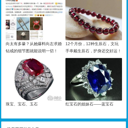
向太有多壕？从她爆料向左求婚
12个月份，12种生辰石，文玩
钻戒的细节图就能说明一切！
手串戴生辰石，护身还交好运！
珠宝、宝石、玉石
红宝石的姐妹石——蓝宝石