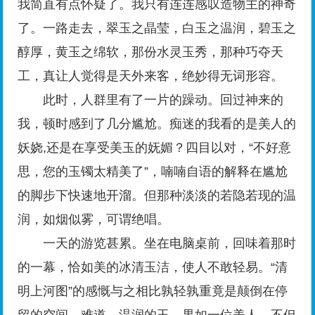
我简直有点怀疑了。我只有连连感叹造物主的神奇
了。一路走去，翠玉之晶莹，白玉之温润，碧玉之
醇厚，黄玉之绵软，那份水灵玉秀，那种巧夺天
工，真让人觉得是天外来客，绝妙得无词形容。
此时，人群里有了一片的躁动。回过神来的
我，顿时感到了几分尴尬。痴迷的我看的是美人的
妖娆,还是在享受美玉的妩媚？四目以对，“不好意
思，您的玉镯太精美了”，喃喃自语的解释在尴尬
的脚步下快速地开溜。但那种淡淡的若隐若现的温
润，如烟似雾，可谓绝唱。
一天的游览甚累。坐在电脑桌前，回味着那时
的一幕，恰如美的冰清玉洁，使人不敢轻易。“清
明上河图”的感慨与之相比孰轻孰重竟是颠倒在停
留的空间。难道，温润的玉，果如一位美人，不但