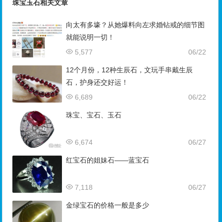
珠宝玉石相关文章
向太有多壕？从她爆料向左求婚钻戒的细节图
就能说明一切！
5,577
06/22
12个月份，12种生辰石，文玩手串戴生辰
石，护身还交好运！
6,689
06/22
珠宝、宝石、玉石
6,674
06/27
红宝石的姐妹石——蓝宝石
7,118
06/27
金绿宝石的价格一般是多少