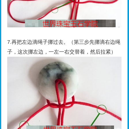
7.再把左边滴绳子挪过去。（第三步先挪滴右边绳
子，这次挪左边，一左一右交替着，然后拉紧）