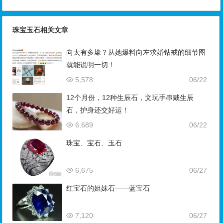
珠宝玉石相关文章
向太有多壕？从她爆料向左求婚钻戒的细节图
就能说明一切！
5,578
06/22
12个月份，12种生辰石，文玩手串戴生辰
石，护身还交好运！
6,689
06/22
珠宝、宝石、玉石
6,675
06/27
红宝石的姐妹石——蓝宝石
7,120
06/27