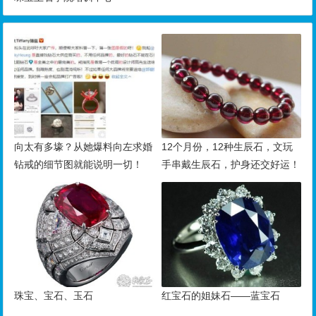
向太有多壕？从她爆料向左求婚
12个月份，12种生辰石，文玩
钻戒的细节图就能说明一切！
手串戴生辰石，护身还交好运！
珠宝、宝石、玉石
红宝石的姐妹石——蓝宝石