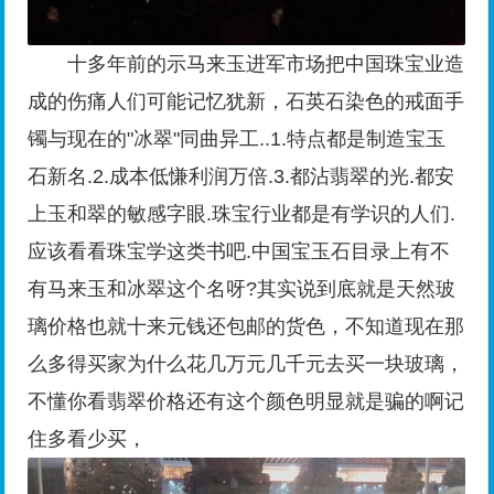
十多年前的示马来玉进军市场把中国珠宝业造
成的伤痛人们可能记忆犹新，石英石染色的戒面手
镯与现在的"冰翠"同曲异工..1.特点都是制造宝玉
石新名.2.成本低慊利润万倍.3.都沾翡翠的光.都安
上玉和翠的敏感字眼.珠宝行业都是有学识的人们.
应该看看珠宝学这类书吧.中国宝玉石目录上有不
有马来玉和冰翠这个名呀?其实说到底就是天然玻
璃价格也就十来元钱还包邮的货色，不知道现在那
么多得买家为什么花几万元几千元去买一块玻璃，
不懂你看翡翠价格还有这个颜色明显就是骗的啊记
住多看少买，