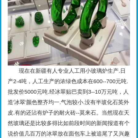
现在在新疆有人专业人工用小玻璃炉生产.日
产2-4吨，人工生产的浓绿色成本在600--700元吨.
批发价5000元吨.经冰翠贴巴卖到3--10万元吨，人
造'冰翠'颜色整齐均一.气泡较小.没有半玻化石英外
皮.有的还沾有炉子的耐火砖--莫来石。当然现在天
然玻璃还是比较多得比如前段时间的新闻报道有个
说价值几百万的冰翠放在面包车上被追尾了又兴趣