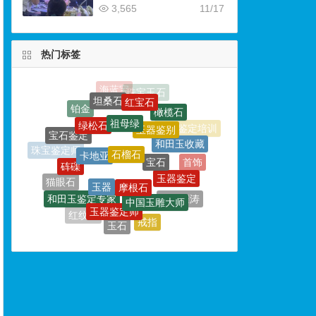
3,565
11/17
热门标签
祖母绿
绿松石
玉器鉴别
石榴石
卡地亚
宝石鉴定
宝石
和田玉收藏
砗磲
摩根石
玉器
玉器鉴定
珠宝鉴定师
首饰
中国玉雕大师
和田玉鉴定专家
猫眼石
玉器鉴定师
玉侠崔涛
南阳玉雕大师
戒指
红纹石
珍珠
玉石
珠宝鉴定
珊瑚
钻石
婚戒
玛瑙
玉石雕刻
金饰