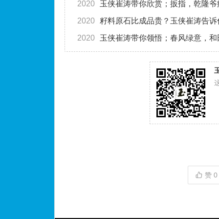
2020
玉侠崔涛带你欣赏；扳指，乾隆爷
2020
籽料原石比成品贵？玉侠崔涛告诉
2020
玉侠崔涛带你领悟；春风绿意，和
赞
0