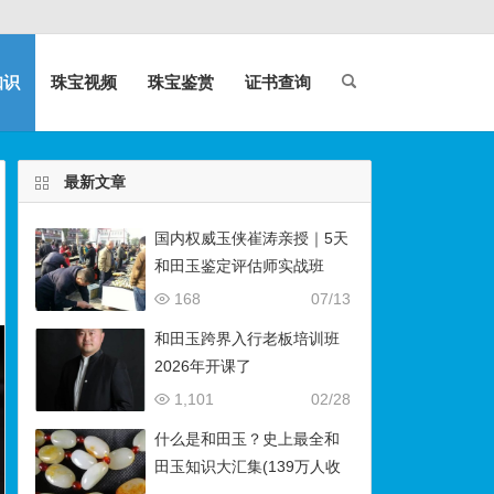
知识
珠宝视频
珠宝鉴赏
证书查询
最新文章
国内权威玉侠崔涛亲授｜5天
和田玉鉴定评估师实战班
（石佛寺9月开班）
168
07/13
和田玉跨界入行老板培训班
2026年开课了
1,101
02/28
什么是和田玉？史上最全和
田玉知识大汇集(139万人收