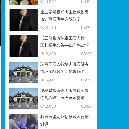
藏）
3,242
05/20
企业家老板和田玉收藏投资
培训班石佛寺实战教学
3,130
05/20
【玉侠崔涛珠宝玉石入行
班】招生公告—16年实战沉
淀，助你叩开财富与传承之
2,368
05/20
门
珠宝玉石入行培训班石佛寺
市场实战教学，你来吗？
5,414
05/20
揭秘财富密码！玉侠崔涛邀
你闯入珠宝玉石黄金赛道
2,050
05/20
和田玉鉴定评估收藏入行培
训班