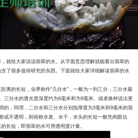
等，就给大家说说翡翠的水。从字面意思理解就能看出翡翠的
包含了很多值得研究的东西。下面就给大家详细解读翡翠的水
离的长短，业界称作“几分水”，一般为一到三分，三分水最
、三分水的透光度深度约为6毫米和为9毫米。或者换种说法更
明的，同理，二分水和三分水分别指厚度为3毫米和9毫米的翡
度差或不透明，则俗称水差、水干，水头的长短一般凭肉眼估
水的长短，即翡翠的水可用透明度计量。