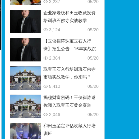
藏）
3,237
05/20
企业家老板和田玉收藏投资
培训班石佛寺实战教学
3,124
05/20
【玉侠崔涛珠宝玉石入行
班】招生公告—16年实战沉
淀，助你叩开财富与传承之
2,364
05/20
门
珠宝玉石入行培训班石佛寺
市场实战教学，你来吗？
5,410
05/20
揭秘财富密码！玉侠崔涛邀
你闯入珠宝玉石黄金赛道
2,046
05/20
和田玉鉴定评估收藏入行培
训班