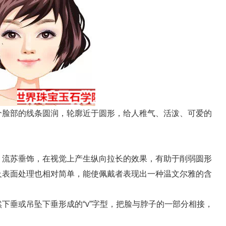
脸部的线条圆润，轮廓近于圆形，给人稚气、活泼、可爱的
流苏垂饰，在视觉上产生纵向拉长的效果，有助于削弱圆形
及表面处理也相对简单，能使佩戴者表现出一种温文尔雅的含
垂或吊坠下垂形成的“v”字型，把脸与脖子的一部分相接，