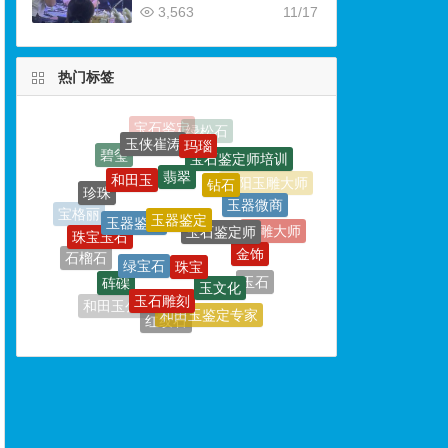
3,563
11/17
热门标签
玛瑙
玉侠崔涛
翡翠
宝石鉴定师培训
和田玉
钻石
珍珠
玉器鉴定
玉器微商
玉器鉴别
玉石鉴定师
珠宝玉石
宝格丽
玉雕大师
珠宝
绿宝石
金饰
石榴石
玉文化
砗磲
和田玉收藏
玉石雕刻
玉石
首饰
和田玉公盘
和田玉鉴定专家
红纹石
欧泊
婚戒
戒指