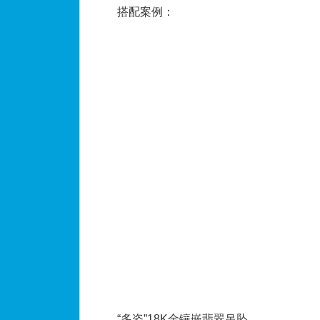
搭配案例：
“多姿”18K金镶嵌翡翠吊坠