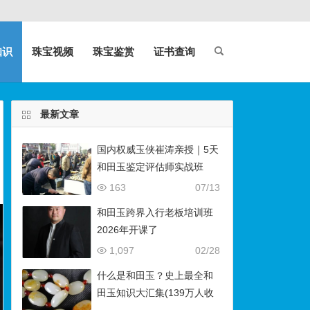
知识
珠宝视频
珠宝鉴赏
证书查询
最新文章
国内权威玉侠崔涛亲授｜5天
和田玉鉴定评估师实战班
（石佛寺9月开班）
163
07/13
和田玉跨界入行老板培训班
2026年开课了
1,097
02/28
什么是和田玉？史上最全和
田玉知识大汇集(139万人收