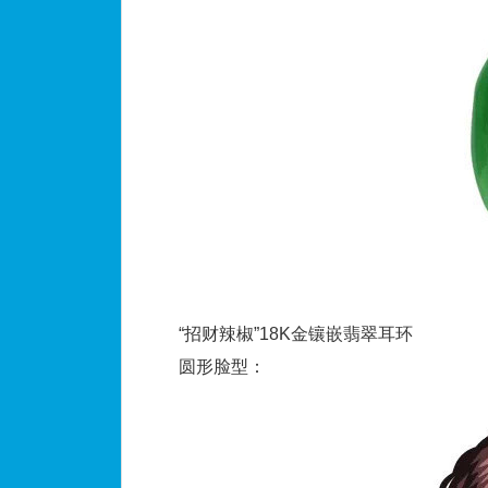
“招财辣椒”18K金镶嵌翡翠耳环
圆形脸型：