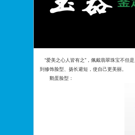
“爱美之心人皆有之”，佩戴翡翠珠宝不但
到修饰脸型、扬长避短，使自己更美丽。
鹅蛋脸型：