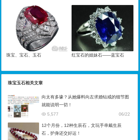
珠宝、宝石、玉石
红宝石的姐妹石——蓝宝石
珠宝玉石相关文章
向太有多壕？从她爆料向左求婚钻戒的细节图
就能说明一切！
5,577
06/22
12个月份，12种生辰石，文玩手串戴生辰
石，护身还交好运！