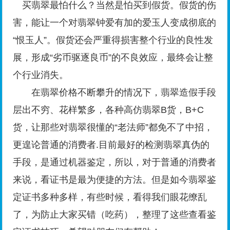
买翡翠最怕什么？当然是怕买到假货。假货的伤
害，能让一个对翡翠钟爱有加的爱玉人变成彻底的
“恨玉人”。假货还会严重得损害整个行业的良性发
展，形成“劣币驱逐良币”的不良效应，最终会让整
个行业消失。
在翡翠价格不断攀升的情况下，翡翠造假手段
层出不穷、花样繁多，各种高仿
翡
翠
B货
，B+C
货，让那些对翡翠很懂的“老法师”都免不了中招，
更遑论普通的消费者.目前最好的检测翡翠真伪的
手段，是通过机器鉴定，所以，对于普通的消费者
来说，看证书是最为便捷的方法。但是如今翡翠鉴
定证书多种多样，有些时候，看得我们眼花缭乱
了，为防止大家买错（吃药），整理了这些查看鉴