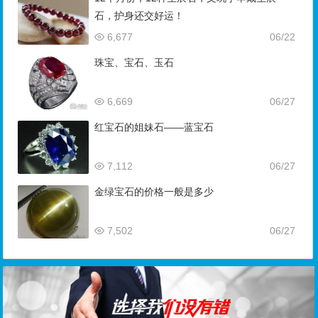
石，护身还交好运！
6,677
06/22
珠宝、宝石、玉石
6,669
06/27
红宝石的姐妹石——蓝宝石
7,112
06/27
金绿宝石的价格一般是多少
7,502
06/27