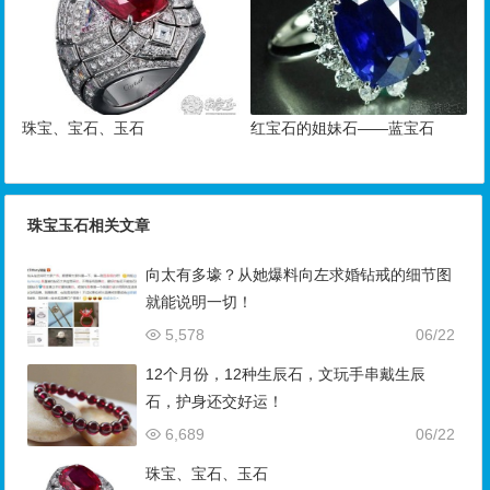
珠宝、宝石、玉石
红宝石的姐妹石——蓝宝石
珠宝玉石相关文章
向太有多壕？从她爆料向左求婚钻戒的细节图
就能说明一切！
5,578
06/22
12个月份，12种生辰石，文玩手串戴生辰
石，护身还交好运！
6,689
06/22
珠宝、宝石、玉石