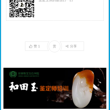
赞
1
赏
分享