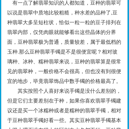
有一点了解翡翠知识的人都知道，豆种的翡翠可
以说是翡翠中质地比较粗糙，种水差的品种了,豆
种翡翠大多呈短柱状，恰似一粒一粒的豆子排列在
翡翠内部，仅凭肉眼就能够看出这些晶体的分界
面，豆种翡翠极为普通，质量较差，属于最低档的
玉种.那么豆种翡翠手镯是不是很便宜呢？相对玻
璃种、冰种、糯种翡翠来说，豆种的翡翠算是很常
见的翡翠种，一般价格不会很高，但也没有到很便
宜的地步，毕竟翡翠饰品中数手镯的价格最高了。
其实按照个人喜好来说手镯是没什么差别的，
但是它们主要差别在于种，如果你喜欢翡翠手镯建
议还是买一个冰糯种或者是糯种的翡翠手镯，相对
于豆种翡翠手镯好看一些。其实豆种翡翠手镯基本