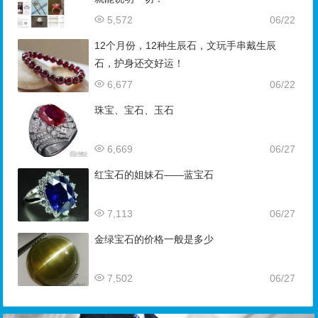
5,572
06/22
12个月份，12种生辰石，文玩手串戴生辰
石，护身还交好运！
6,677
06/22
珠宝、宝石、玉石
6,669
06/27
红宝石的姐妹石——蓝宝石
7,113
06/27
金绿宝石的价格一般是多少
7,502
06/27