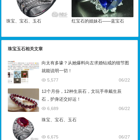
珠宝、宝石、玉石
红宝石的姐妹石——蓝宝石
珠宝玉石相关文章
向太有多壕？从她爆料向左求婚钻戒的细节图
就能说明一切！
5,577
06/22
12个月份，12种生辰石，文玩手串戴生辰
石，护身还交好运！
6,689
06/22
珠宝、宝石、玉石
6,675
06/27