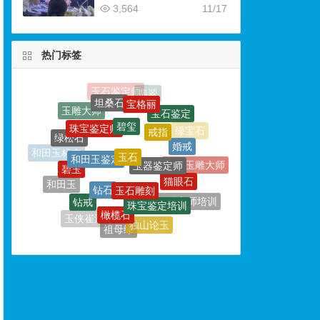
3,564
11/17
热门标签
宝格丽
坦桑石
碧玺
宝石鉴定
珠宝鉴定师
戒指
玉石
绿松石
和田玉鉴定
婚戒
玉器鉴定师
碧玉
和田玉标本
玉石雕刻
南阳玉雕大师
钻石
猫眼石
和田玉
珠宝鉴定培训
钻戒
橄榄石
海蓝宝
宝石鉴定师培训
玉器鉴定
玉侠崔涛
独山论玉
祖母绿
玛瑙
珍珠
玉器