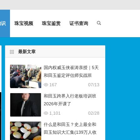
知识
珠宝视频
珠宝鉴赏
证书查询
最新文章
国内权威玉侠崔涛亲授｜5天
和田玉鉴定评估师实战班
（石佛寺9月开班）
167
07/13
和田玉跨界入行老板培训班
2026年开课了
1,101
02/28
什么是和田玉？史上最全和
田玉知识大汇集(139万人收