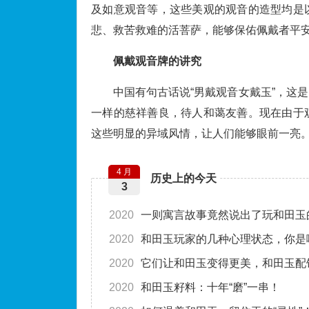
及如意观音等，这些美观的观音的造型均是
悲、救苦救难的活菩萨，能够保佑佩戴者平
佩戴观音牌的讲究
中国有句古话说“男戴观音女戴玉”，这
一样的慈祥善良，待人和蔼友善。现在由于
这些明显的异域风情，让人们能够眼前一亮
4 月
历史上的今天
3
2020
一则寓言故事竟然说出了玩和田玉
2020
和田玉玩家的几种心理状态，你是
2020
它们让和田玉变得更美，和田玉配
2020
和田玉籽料：十年“磨”一串！