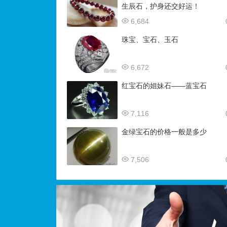
生辰石，护身还交好运！
6,684
珠宝、宝石、玉石
6,672
红宝石的姐妹石——蓝宝石
7,116
金绿宝石的价格一般是多少
7,506