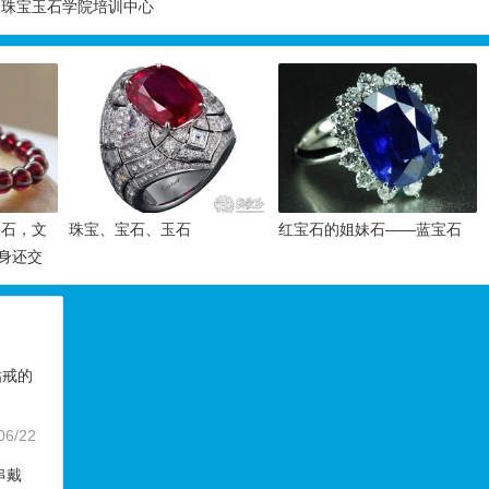
界珠宝玉石学院培训中心
辰石，文
珠宝、宝石、玉石
红宝石的姐妹石——蓝宝石
身还交
钻戒的
06/22
串戴