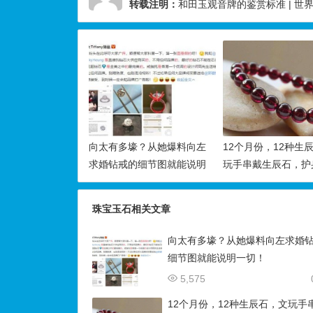
转载注明：
和田玉观音牌的鉴赏标准 | 世
向太有多壕？从她爆料向左
12个月份，12种生
求婚钻戒的细节图就能说明
玩手串戴生辰石，护
一切！
好运！
珠宝玉石相关文章
向太有多壕？从她爆料向左求婚
细节图就能说明一切！
5,575
12个月份，12种生辰石，文玩手