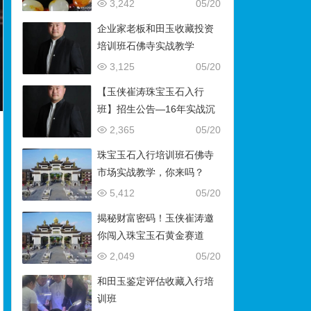
藏）
3,242
05/20
企业家老板和田玉收藏投资
培训班石佛寺实战教学
3,125
05/20
【玉侠崔涛珠宝玉石入行
班】招生公告—16年实战沉
淀，助你叩开财富与传承之
2,365
05/20
门
珠宝玉石入行培训班石佛寺
市场实战教学，你来吗？
5,412
05/20
揭秘财富密码！玉侠崔涛邀
你闯入珠宝玉石黄金赛道
2,049
05/20
和田玉鉴定评估收藏入行培
训班