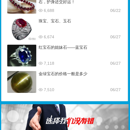
石，护身还交好运！
6,688
06/22
珠宝、宝石、玉石
6,674
06/27
红宝石的姐妹石——蓝宝石
7,118
06/27
金绿宝石的价格一般是多少
7,510
06/27