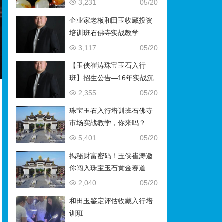
藏）
3,231
05/20
企业家老板和田玉收藏投资
培训班石佛寺实战教学
3,117
05/20
【玉侠崔涛珠宝玉石入行
班】招生公告—16年实战沉
淀，助你叩开财富与传承之
2,355
05/20
门
珠宝玉石入行培训班石佛寺
市场实战教学，你来吗？
5,401
05/20
揭秘财富密码！玉侠崔涛邀
你闯入珠宝玉石黄金赛道
2,040
05/20
和田玉鉴定评估收藏入行培
训班