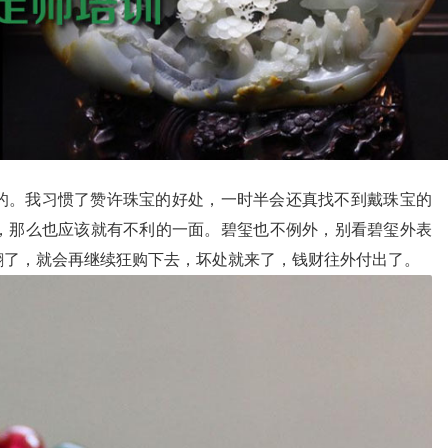
的。我习惯了赞许珠宝的好处，一时半会还真找不到戴珠宝的
，那么也应该就有不利的一面。碧玺也不例外，别看碧玺外表
翻了，就会再继续狂购下去，坏处就来了，钱财往外付出了。