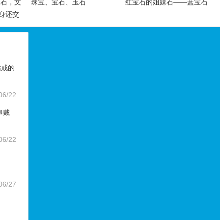
辰石，文
珠宝、宝石、玉石
红宝石的姐妹石——蓝宝石
身还交
钻戒的
06/22
串戴
06/22
06/27