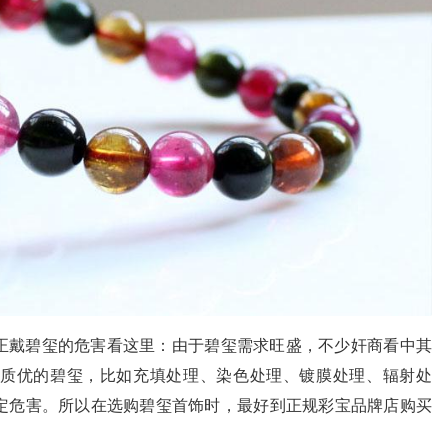
正戴碧玺的危害看这里：由于碧玺需求旺盛，不少奸商看中其
质优的碧玺，比如充填处理、染色处理、镀膜处理、辐射处
定危害。所以在选购碧玺首饰时，最好到正规彩宝品牌店购买