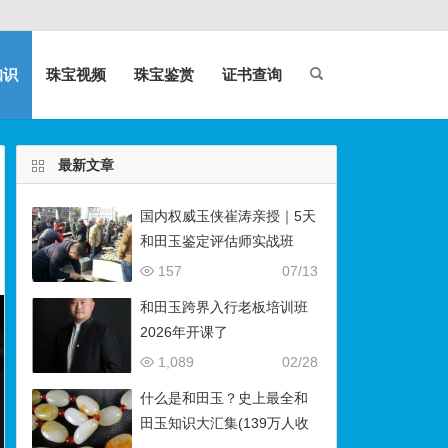
知识
珠宝视频
珠宝鉴赏
证书查询
最新文章
国内权威玉侠崔涛亲授｜5天
和田玉鉴定评估师实战班
（石佛寺9月开班）
157
07/13
和田玉跨界入行老板培训班
2026年开课了
1,089
02/28
什么是和田玉？史上最全和
田玉知识大汇集(139万人收