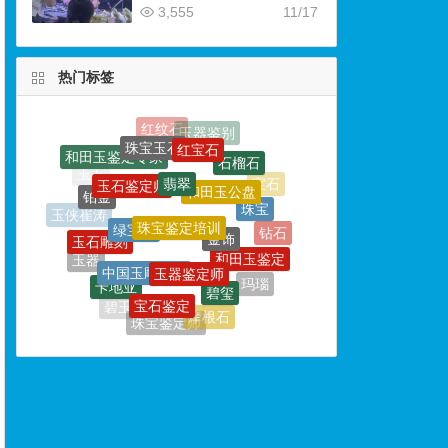
3,555
11/17
热门标签
红宝石
珠宝玉石
翡翠
石榴石
玉石鉴定师
和田玉公盘
铂金
珠宝鉴定培训
珠宝
绿宝石
金饰
玉石雕刻
玉侠崔涛
钻石
玉器鉴定师
中国玉雕大师
和田玉鉴定
玉器
碧玺
卡地亚
珠宝鉴定
宝石鉴定
玛瑙
砗磲
碧玉
摩根石
珠宝鉴定师
戒指
玉文化
独山论玉