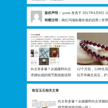
版权声明：
yuxia
发表于 2017年4月8日
1
转载注明：
南红玛瑙收藏价值的趋势 | 世
向太有多壕？从她爆料向左
12个月份，12种生
求婚钻戒的细节图就能说明
玩手串戴生辰石，护
一切！
好运！
珠宝玉石相关文章
向太有多壕？从她爆料向左求婚
细节图就能说明一切！