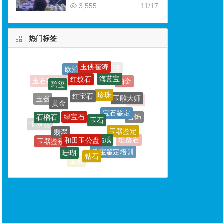
3,555
11/17
热门标签
红纹石
海蓝宝
碧玺
红宝石
珍珠
黄金
玉雕大师
绿宝石
宝石鉴定
玉器
玉石
石榴石
首饰
翡翠
玉器鉴定
和田玉公盘
钻戒
宝格丽
玉器鉴别
坦桑石
珊瑚
珠宝鉴定培训
钻石
和田玉
和田玉鉴定专家
宝石
玉器微商
砗磲
和田玉收藏