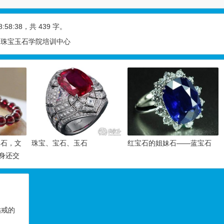
8:58:38
，共 439 字。
界珠宝玉石学院培训中心
辰石，文
珠宝、宝石、玉石
红宝石的姐妹石——蓝宝石
身还交
钻戒的