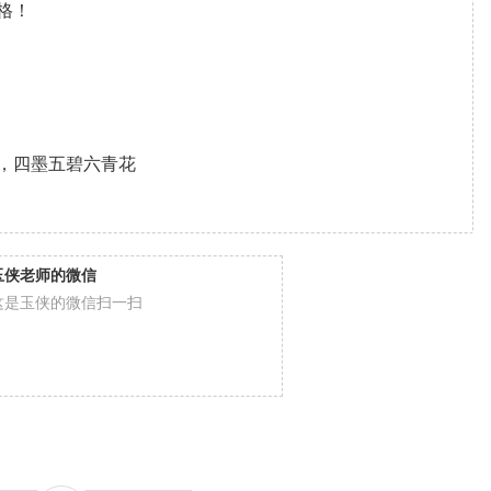
格！
，四墨五碧六青花
玉侠老师的微信
这是玉侠的微信扫一扫