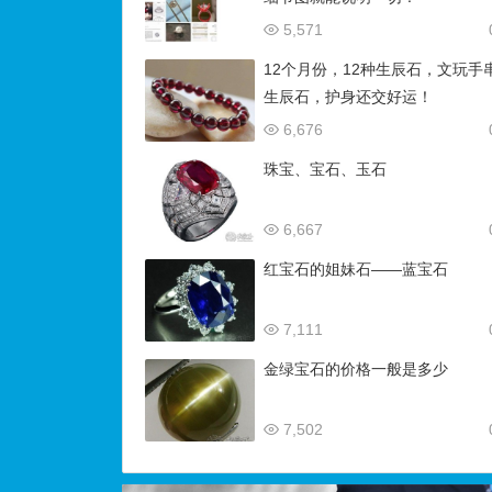
5,571
12个月份，12种生辰石，文玩手
生辰石，护身还交好运！
6,676
珠宝、宝石、玉石
6,667
红宝石的姐妹石——蓝宝石
7,111
金绿宝石的价格一般是多少
7,502