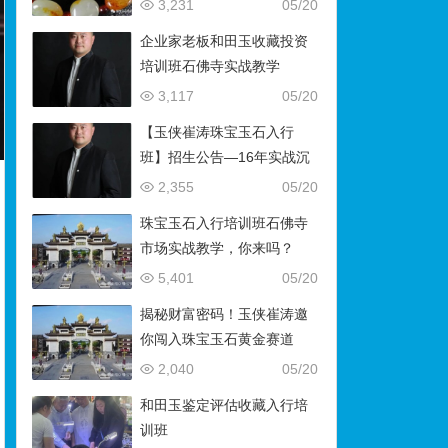
藏）
3,231
05/20
企业家老板和田玉收藏投资
培训班石佛寺实战教学
3,117
05/20
【玉侠崔涛珠宝玉石入行
班】招生公告—16年实战沉
淀，助你叩开财富与传承之
2,355
05/20
门
珠宝玉石入行培训班石佛寺
市场实战教学，你来吗？
5,401
05/20
揭秘财富密码！玉侠崔涛邀
你闯入珠宝玉石黄金赛道
2,040
05/20
和田玉鉴定评估收藏入行培
训班