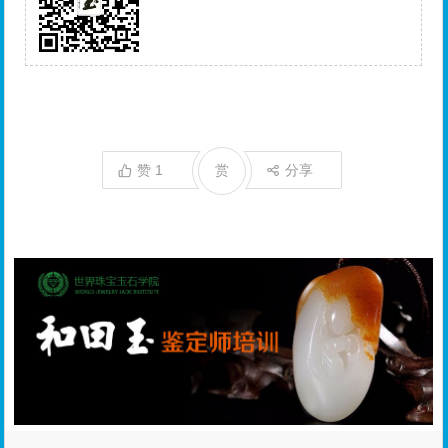
赞
1
赏
分享