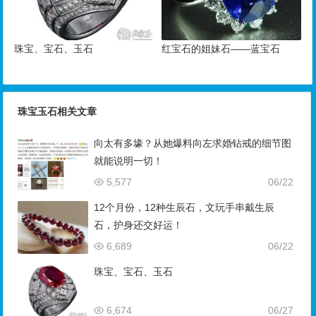
珠宝、宝石、玉石
红宝石的姐妹石——蓝宝石
珠宝玉石相关文章
向太有多壕？从她爆料向左求婚钻戒的细节图
就能说明一切！
5,577
06/22
12个月份，12种生辰石，文玩手串戴生辰
石，护身还交好运！
6,689
06/22
珠宝、宝石、玉石
6,674
06/27