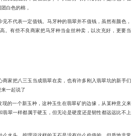
团团白色的棉，
少见不代表一定值钱。马牙种的翡翠并不值钱，虽然有颜色，
高。有些不良商家把马牙种当金丝种卖，以次充好，更要当
心商家把八三玉当成翡翠在卖，也有许多刚入翡翠坑的新手们
进来一起说了
矿山发现的一个新玉种，这种玉生在翡翠矿的边缘，从某种意义来
和翡翠一样都属于硬玉，但无论是硬度还是韧性都远远比不上
什么水头，按理说这样的玉石是没有什么价值的。但质地非常