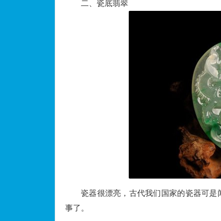
二、瓷底翡翠
瓷器很漂亮，古代我们国家的瓷器可是
事了。