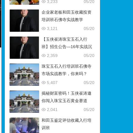
藏）
3,233
05/20
企业家老板和田玉收藏投资
培训班石佛寺实战教学
3,121
05/20
【玉侠崔涛珠宝玉石入行
班】招生公告—16年实战沉
淀，助你叩开财富与传承之
2,359
05/20
门
珠宝玉石入行培训班石佛寺
市场实战教学，你来吗？
5,407
05/20
揭秘财富密码！玉侠崔涛邀
你闯入珠宝玉石黄金赛道
2,041
05/20
和田玉鉴定评估收藏入行培
训班