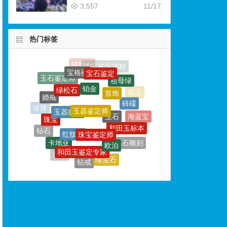
3,557
11/17
热门标签
宝石鉴定
宝格丽
铂金
绿松石
祖母绿
首饰
玉器鉴定师
婚戒
玉器微商
砗磲
玉石
珠宝
珍珠
珠宝鉴定师
红纹石
海蓝宝
和田玉标本
钻石
欧泊
卡地亚
和田玉鉴定专家
戒指
玉石雕刻
黄金
绿宝石
碧玺
钻戒
坦桑石
和田玉收藏
玉器鉴定