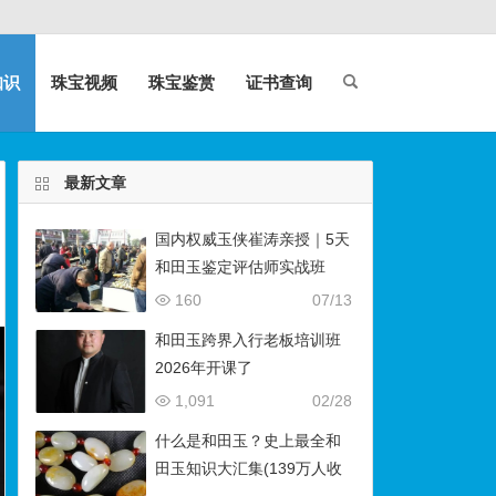
知识
珠宝视频
珠宝鉴赏
证书查询
最新文章
国内权威玉侠崔涛亲授｜5天
和田玉鉴定评估师实战班
（石佛寺9月开班）
160
07/13
和田玉跨界入行老板培训班
2026年开课了
1,091
02/28
什么是和田玉？史上最全和
田玉知识大汇集(139万人收