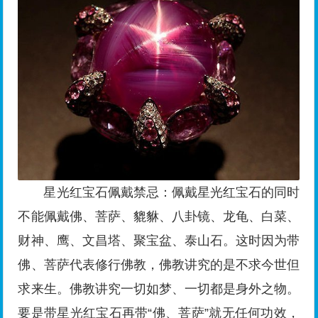
星光红宝石佩戴禁忌：佩戴星光红宝石的同时
不能佩戴佛、菩萨、貔貅、八卦镜、龙龟、白菜、
财神、鹰、文昌塔、聚宝盆、泰山石。这时因为带
佛、菩萨代表修行佛教，佛教讲究的是不求今世但
求来生。佛教讲究一切如梦、一切都是身外之物。
要是带星光红宝石再带“佛、菩萨”就无任何功效，