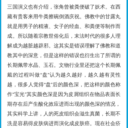
三国演义也有介绍，张角曾被粪便破了妖术。在西
藏有贵客来用牛粪擦碗倒酒庆祝。佛教中的甘露丸
就是用男子的精液、女子的经血、和粪便等制作而
成。所以随着宗教世俗化后，末法时代的很多人理
解成为越脏越辟邪。这其实是错误理解了佛教和道
教其中的深意，但是这样的错误也衍生出了所谓的
长期佩带水晶、玉石。文物行业里还把这个长期佩
戴的过程叫做“盘”认为越久越好，越久越有灵性
越，很多人觉得“盘”后的颜色深，把这样的颜色称
作“宝光”其实颜色深是因为皮屑组织在物品表面长
期存在后产生酸化效应进而出现的颜色深的情况，
其实科学上讲，人的死皮组织会滋生真菌，长期不
洗是容易得皮肤病进而演化成皮肤癌。现在社会疥