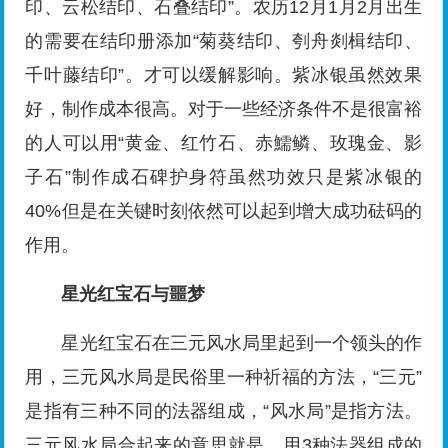
印、云松结印、石叠结印”。农历12月1月2月出生
的需要在结印册添加“菊葵结印、刳舟剡楫结印、
千叶藤结印”。才可以缓解影响。紫冰银虽然效果
好，制作成本很高。对于一些经济条件不是很富裕
的人可以用“黄金、红竹石、赤鱬鳞、玫瑰金、影
子石”制作成石碑护身符虽然功效只是紫冰银的
40%但是在关键时刻依然可以起到增大成功砝码的
作用。
星光红宝石与噩梦
星光红宝石在三元风水局里起到一个领头的作
用，三元风水局是民俗里一种祈福的方法，“三元”
是指有三种不同的法器组成，“风水局”是指方法。
三元风水局合起来的意思就是，用3种法器组成的