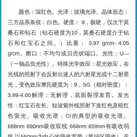
颜色：深红色。光泽：玻璃光泽。晶体形态：
三方晶系条痕：白色。硬度： 9，极硬，仅次于莫
桑石和钻石（钻石硬度为10，莫桑石硬度介于钻
石和红宝石之间。）比重： 3.97 g/cm- 4.05
g/cm。断口：不均匀或贝壳状端口。光性：U—
（一轴晶负光性）。特殊光学效应：星光效应，在
光线的照射下会反射出迷人的六射星光或十二射星
光，变色效应摩氏硬度为：9，SG（相对密度）：
3.99-4.00解理：无解理，底面裂理发育。发光
性：红宝石在长、短波紫外线照射下发红色及暗红
色萤光。吸收光谱：Cr的典型的吸收光谱。
688nm 690nm吸收双线 668nm 659nm有吸收弱
线 以550nm为中心的吸收宽带（黄绿区吸收） 蓝