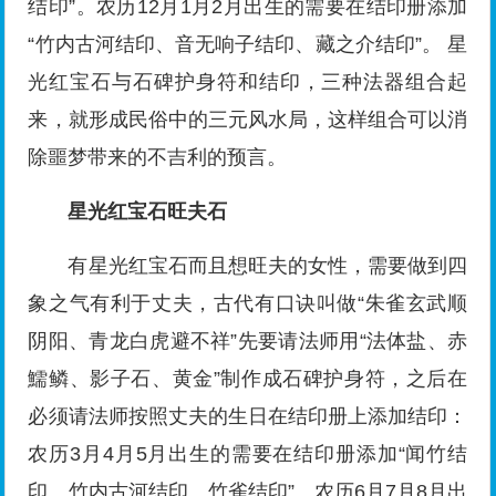
结印”。农历12月1月2月出生的需要在结印册添加
“竹内古河结印、音无响子结印、藏之介结印”。 星
光红宝石与石碑护身符和结印，三种法器组合起
来，就形成民俗中的三元风水局，这样组合可以消
除噩梦带来的不吉利的预言。
星光红宝石旺夫石
有星光红宝石而且想旺夫的女性，需要做到四
象之气有利于丈夫，古代有口诀叫做“朱雀玄武顺
阴阳、青龙白虎避不祥”先要请法师用“法体盐、赤
鱬鳞、影子石、黄金”制作成石碑护身符，之后在
必须请法师按照丈夫的生日在结印册上添加结印：
农历3月4月5月出生的需要在结印册添加“闻竹结
印、竹内古河结印、竹雀结印”。农历6月7月8月出