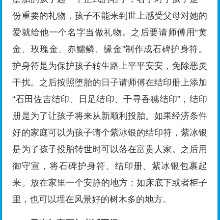
份重要的礼物，孩子不能来到世上感受父母对她的
爱就给他一个名字当做礼物。之后要请师傅用“黄
金、玫瑰金、赤鱬鳞、缘金”制作成石碑护身符。
护身符是为保护孩子转生路上平平安安，免除恶灵
干扰。之后按照堕胎的日子请师傅在结印册上添加
“石田佐吉结印、日足结印、千寻香穗结印”，结印
册是为了让孩子将来从新顺利投胎。如果经济条件
好的家庭可以为孩子请个紫冰银的结印符，紫冰银
是为了孩子投胎转世时可以落在富贵人家。之后用
御守宣，将石碑护身符、结印册、紫冰银包裹起
来。放在家里一个安静的地方：如床底下或者柜子
里，也可以埋在风景好的树木多的地方。