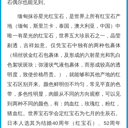
石偶尔也能见到。
缅甸抹谷星光红宝石，是世界上所有红宝石产
地（缅甸，斯里兰卡，泰国，澳大利亚，中国）中
唯一有星光的红宝石，世界五大珍辰石之一，晶莹
剔透，吉祥如意。仅凭宝石中独有的两种包裹体
（绢丝状金红石包裹体，及形成的六射星光和乳白
色絮状斑块；弥漫状气液包裹体，而形成较高的透
明度，致使价格昂贵。），就能够和其他产地的红
宝石区别开来。颜色鲜明但不均匀，常见平直的色
带，多色性明显，肉眼从不同的方向观察，可以见
到两种不同的颜色，有：鸽血红，玫瑰红，粉红，
猪血红。世界宝石学会定红宝石为七月的生辰石。
日本人选其为结婚40周年（红宝石）、52周年