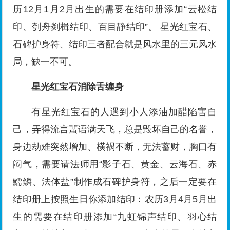
历12月1月2月出生的需要在结印册添加“云松结
印、刳舟剡楫结印、百目静结印”。 星光红宝石、
石碑护身符、结印三者配合就是风水里的三元风水
局，缺一不可。
星光红宝石消除舌缠身
有星光红宝石的人遇到小人添油加醋陷害自
己，弄得流言蜚语满天飞，总是毁坏自己的名誉，
身边劫难突然增加、横祸不断，无法蓄财，胸口有
闷气，需要请法师用“影子石、黄金、云海石、赤
鱬鳞、法体盐”制作成石碑护身符，之后一定要在
结印册上按照生日你添加结印：农历3月4月5月出
生的需要在结印册添加“九虹锦声结印、羽心结