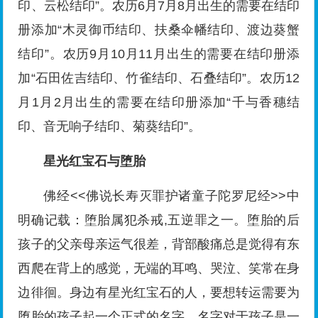
印、云松结印”。农历6月7月8月出生的需要在结印
册添加“木灵御币结印、扶桑伞幡结印、渡边葵蟹
结印”。农历9月10月11月出生的需要在结印册添
加“石田佐吉结印、竹雀结印、石叠结印”。农历12
月1月2月出生的需要在结印册添加“千与香穗结
印、音无响子结印、菊葵结印”。
星光红宝石与堕胎
佛经<<佛说长寿灭罪护诸童子陀罗尼经>>中
明确记载：堕胎属犯杀戒,五逆罪之一。堕胎的后
孩子的父亲母亲运气很差，背部酸痛总是觉得有东
西爬在背上的感觉，无端的耳鸣、哭泣、笑常在身
边徘徊。身边有星光红宝石的人，要想转运需要为
堕胎的孩子起一个正式的名字，名字对于孩子是一