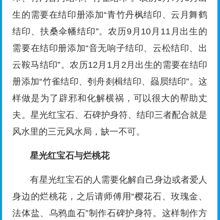
生的需要在结印册添加“青竹丹枫结印、云月舞鹤
结印、扶桑伞幡结印”。农历9月10月11月出生的
需要在结印册添加“音无响子结印、云松结印、出
云鞍马结印”。农历12月1月2月出生的需要在结印
册添加“竹雀结印、刳舟剡楫结印、赑屃结印”。这
样做是为了辟邪和化解横祸，可以很大的帮助丈
夫。星光红宝石、石碑护身符、结印三者配合就是
风水里的三元风水局，缺一不可。
星光红宝石与烂桃花
有星光红宝石的人需要化解自己身边或者爱人
身边的烂桃花，之后请师傅用“樱花石、玫瑰金、
法体盐、乌鸦血石”制作石碑护身符。这样制作方