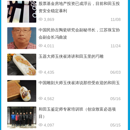
股票基金房地产投资已成浮云，目前和田玉投
资安全稳定暴利
3,869
11/08
中国民协古陶瓷研究会副秘书长，江苏珠宝协
会副会长冯曲波
4,011
11/24
玉器大师玉侠崔涛讲和田玉里的巧雕
4,435
06/03
中国雕刻大师玉侠崔涛说那些受欢迎的和田玉
4,562
05/16
和田玉鉴定师专家培训班（创业致富必选项
目）
4,097
05/15