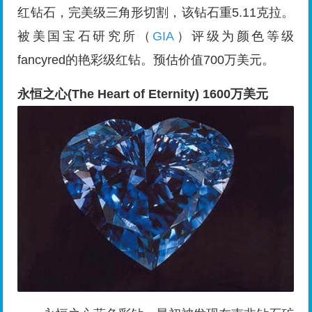
红钻石，完美级三角形切割，该钻石重5.11克拉。
被美国宝石研究所（
GIA
）评级为颜色等级
fancyred的艳彩级红钻。预估价值700万美元。
永恒之心(The Heart of Eternity) 1600万美元