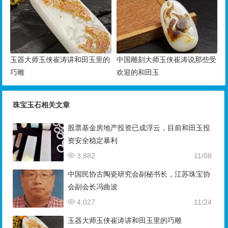
玉器大师玉侠崔涛讲和田玉里的
中国雕刻大师玉侠崔涛说那些受
巧雕
欢迎的和田玉
珠宝玉石相关文章
股票基金房地产投资已成浮云，目前和田玉投
资安全稳定暴利
3,882
11/08
中国民协古陶瓷研究会副秘书长，江苏珠宝协
会副会长冯曲波
4,027
11/24
玉器大师玉侠崔涛讲和田玉里的巧雕