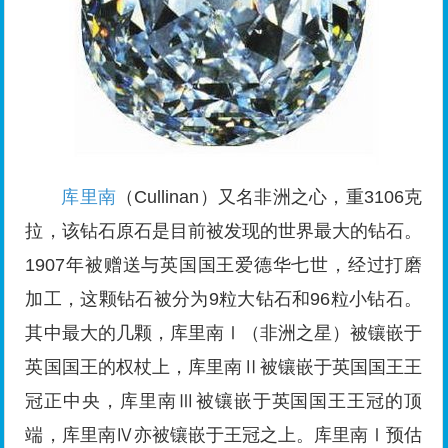
库里南
（Cullinan）又名非洲之心，重3106克
拉，该钻石原石是目前被发现的世界最大的钻石。
1907年被赠送与英国国王爱德华七世，经过打磨
加工，这颗钻石被分为9粒大钻石和96粒小钻石。
其中最大的几颗，库里南Ⅰ（非洲之星）被镶嵌于
英国国王的权杖上，库里南Ⅱ被镶嵌于英国国王王
冠正中央，库里南Ⅲ被镶嵌于英国国王王冠的顶
端，库里南Ⅳ亦被镶嵌于王冠之上。库里南Ⅰ预估