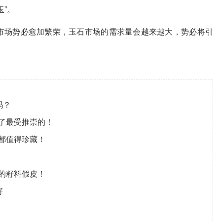
”。
市场势必愈加繁荣，玉石市场的需求量会越来越大，势必将引
吗？
了最受推崇的！
都值得珍藏！
！
的籽料假皮！
籽