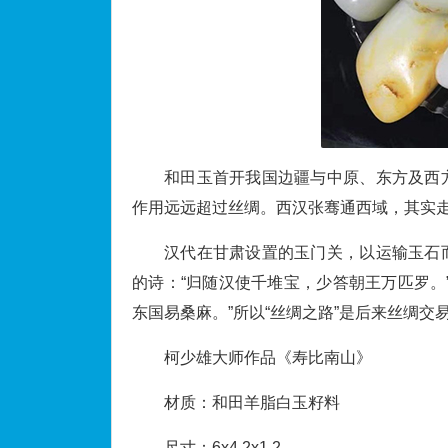
和田玉首开我国边疆与中原、东方及西
作用远远超过丝绸。西汉张骞通西域，其实
汉代在甘肃设置的玉门关，以运输玉石
的诗：“归随汉使千堆宝，少答朝王万匹罗。
东国易桑麻。”所以“丝绸之路”是后来丝绸交
柯少雄大师作品《寿比南山》
材质：和田羊脂白玉籽料
尺寸：6x4.2x1.2