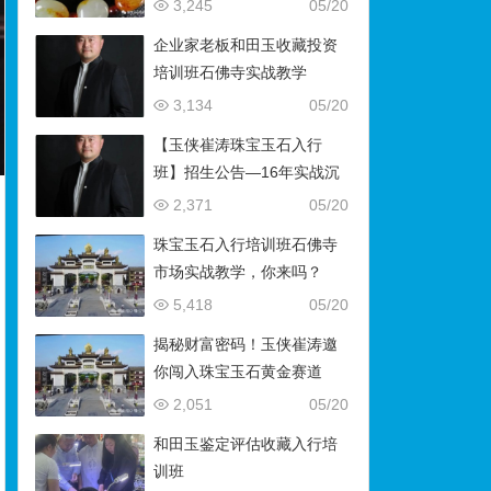
藏）
3,245
05/20
企业家老板和田玉收藏投资
培训班石佛寺实战教学
3,134
05/20
【玉侠崔涛珠宝玉石入行
班】招生公告—16年实战沉
淀，助你叩开财富与传承之
2,371
05/20
门
珠宝玉石入行培训班石佛寺
市场实战教学，你来吗？
5,418
05/20
揭秘财富密码！玉侠崔涛邀
你闯入珠宝玉石黄金赛道
2,051
05/20
和田玉鉴定评估收藏入行培
训班