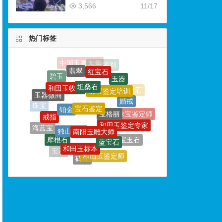
3,566
11/17
热门标签
红宝石
翡翠
坦桑石
和田玉收藏
珠宝鉴定培训
宝石鉴定
玉器微商
铂金
婚戒
宝格丽
戒指
珠宝
南阳玉雕大师
独山论玉
珠宝鉴定师
和田玉鉴定专家
海蓝宝
蓝宝石
摩根石
和田玉标本
玉器鉴定
珠宝玉石
珍珠
和田玉鉴定师
宝石
砗磲
绿宝石
玉石
玉雕大师
石榴石