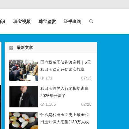
知识
珠宝视频
珠宝鉴赏
证书查询
最新文章
国内权威玉侠崔涛亲授｜5天
和田玉鉴定评估师实战班
（石佛寺9月开班）
171
07/13
和田玉跨界入行老板培训班
2026年开课了
1,105
02/28
什么是和田玉？史上最全和
田玉知识大汇集(139万人收