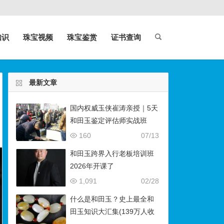
知识
珠宝视频
珠宝鉴赏
证书查询
最新文章
国内权威玉侠崔涛亲授｜5天
和田玉鉴定评估师实战班
（石佛寺9月开班）
160
07/13
和田玉跨界入行老板培训班
2026年开课了
1,091
02/28
什么是和田玉？史上最全和
田玉知识大汇集(139万人收