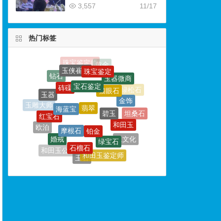
3,557
11/17
热门标签
珠宝鉴定
宝石鉴定
砗磲
猫眼石
翡翠
玉器
海蓝宝
金饰
碧玉
红宝石
玉雕大师
铂金
摩根石
和田玉
坦桑石
欧泊
绿宝石
婚戒
石榴石
玉文化
首饰
独山论玉
和田玉鉴定师
和田玉公盘
玉石
玉器鉴定
祖母绿
玉器鉴别
宝石鉴定师培训