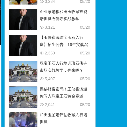
藏）
3,234
05/20
企业家老板和田玉收藏投资
培训班石佛寺实战教学
3,121
05/20
【玉侠崔涛珠宝玉石入行
班】招生公告—16年实战沉
淀，助你叩开财富与传承之
2,359
05/20
门
珠宝玉石入行培训班石佛寺
市场实战教学，你来吗？
5,407
05/20
揭秘财富密码！玉侠崔涛邀
你闯入珠宝玉石黄金赛道
2,041
05/20
和田玉鉴定评估收藏入行培
训班