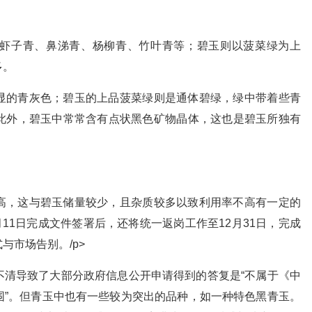
虾子青、鼻涕青、杨柳青、竹叶青等；碧玉则以菠菜绿为上
多。
显的青灰色；碧玉的上品菠菜绿则是通体碧绿，绿中带着些青
此外，碧玉中常常含有点状黑色矿物晶体，这也是碧玉所独有
高，这与碧玉储量较少，且杂质较多以致利用率不高有一定的
11日完成文件签署后，还将统一返岗工作至12月31日，完成
与市场告别。/p>
不清导致了大部分政府信息公开申请得到的答复是“不属于《中
围”。但青玉中也有一些较为突出的品种，如一种特色黑青玉。