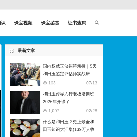
知识
珠宝视频
珠宝鉴赏
证书查询
最新文章
国内权威玉侠崔涛亲授｜5天
和田玉鉴定评估师实战班
（石佛寺9月开班）
163
07/13
和田玉跨界入行老板培训班
2026年开课了
1,097
02/28
什么是和田玉？史上最全和
田玉知识大汇集(139万人收