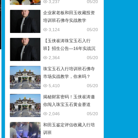
藏）
3,237
05/20
企业家老板和田玉收藏投资
培训班石佛寺实战教学
3,124
05/20
【玉侠崔涛珠宝玉石入行
班】招生公告—16年实战沉
淀，助你叩开财富与传承之
2,364
05/20
门
珠宝玉石入行培训班石佛寺
市场实战教学，你来吗？
5,410
05/20
揭秘财富密码！玉侠崔涛邀
你闯入珠宝玉石黄金赛道
2,046
05/20
和田玉鉴定评估收藏入行培
训班