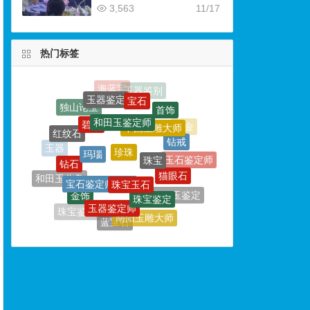
3,563
11/17
热门标签
和田玉鉴定师
碧玉
中国玉雕大师
珍珠
玛瑙
红纹石
珠宝
钻戒
钻石
珠宝玉石
宝石鉴定师培训
猫眼石
玉器
玉石鉴定师
珠宝鉴定
金饰
和田玉公盘
玉器鉴定师
和田玉鉴定
绿松石
南阳玉雕大师
珠宝鉴定师
坦桑石
蓝宝石
玉石雕刻
翡翠
和田玉收藏
祖母绿
橄榄石
石榴石
和田玉标本