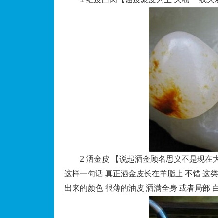
2 洒金皮 【说起洒金顾名思义不是现在大
这样一句话 真正洒金皮长在羊脂上 不错 这
出来的颜色 很薄的油皮 洒满全身 或者局部