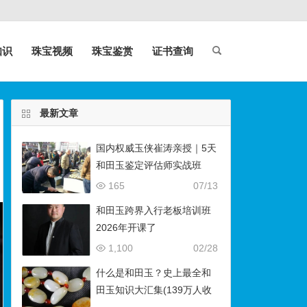
知识
珠宝视频
珠宝鉴赏
证书查询
最新文章
国内权威玉侠崔涛亲授｜5天
和田玉鉴定评估师实战班
（石佛寺9月开班）
165
07/13
和田玉跨界入行老板培训班
2026年开课了
1,100
02/28
什么是和田玉？史上最全和
田玉知识大汇集(139万人收