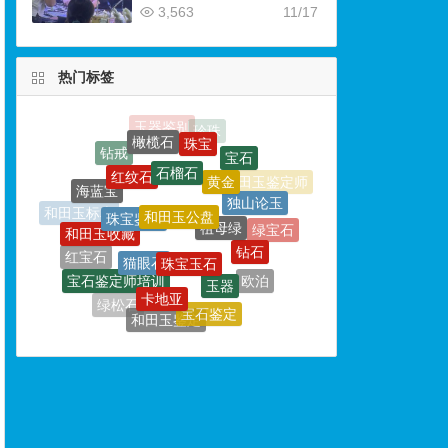
3,563
11/17
热门标签
石榴石
红纹石
黄金
和田玉公盘
珠宝鉴定
海蓝宝
独山论玉
祖母绿
和田玉收藏
珠宝玉石
猫眼石
和田玉标本
钻石
绿宝石
玉器
红宝石
宝石鉴定师培训
卡地亚
欧泊
宝格丽
宝石鉴定
玉文化
绿松石
和田玉鉴定
和田玉鉴定专家
珠宝鉴定培训
铂金
玉侠崔涛
珠宝鉴定师
玉雕大师
翡翠