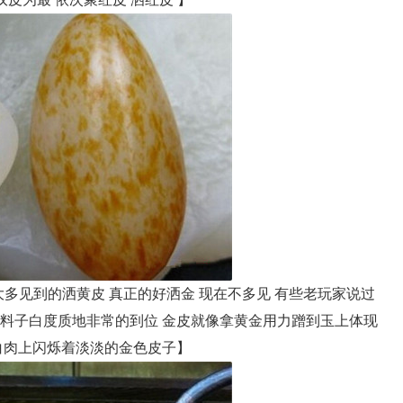
多见到的洒黄皮 真正的好洒金 现在不多见 有些老玩家说过
类料子白度质地非常的到位 金皮就像拿黄金用力蹭到玉上体现
 白肉上闪烁着淡淡的金色皮子】