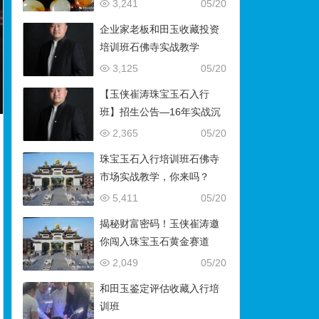
藏）
3,241
05/20
企业家老板和田玉收藏投资
培训班石佛寺实战教学
3,125
05/20
【玉侠崔涛珠宝玉石入行
班】招生公告—16年实战沉
淀，助你叩开财富与传承之
2,365
05/20
门
珠宝玉石入行培训班石佛寺
市场实战教学，你来吗？
5,411
05/20
揭秘财富密码！玉侠崔涛邀
你闯入珠宝玉石黄金赛道
2,049
05/20
和田玉鉴定评估收藏入行培
训班