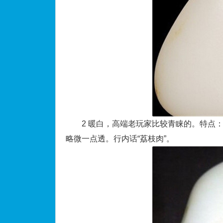
2 暖白，高端老玩家比较青睐的。特点：
略微一点透。行内话“荔枝肉”。