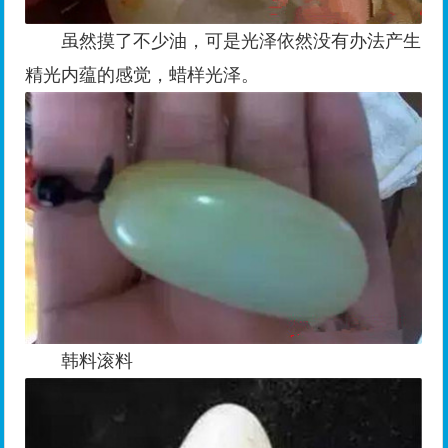
虽然摸了不少油，可是光泽依然没有办法产生
精光内蕴的感觉，蜡样光泽。
韩料滚料