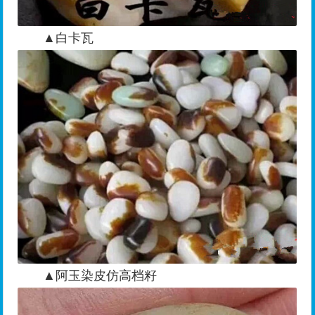
▲白卡瓦
▲阿玉染皮仿高档籽