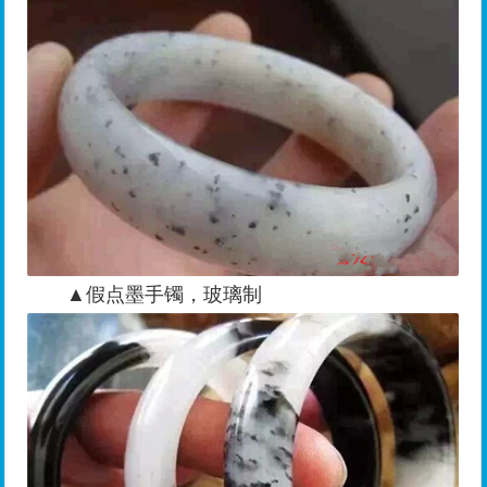
▲假点墨手镯，玻璃制