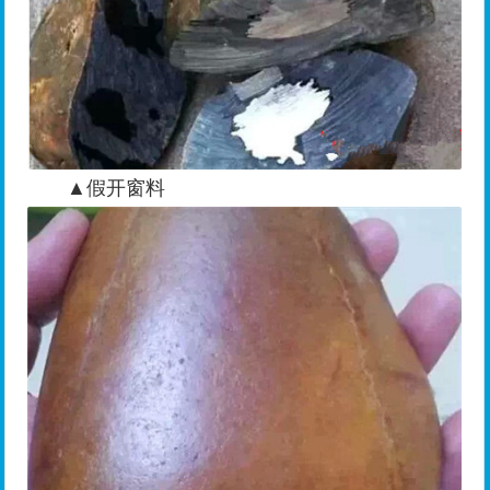
▲假开窗料