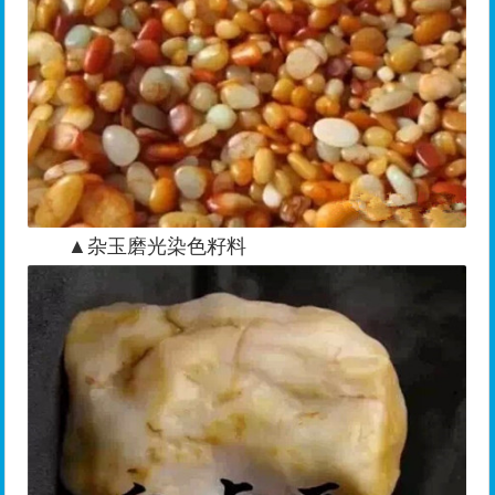
▲杂玉磨光染色籽料