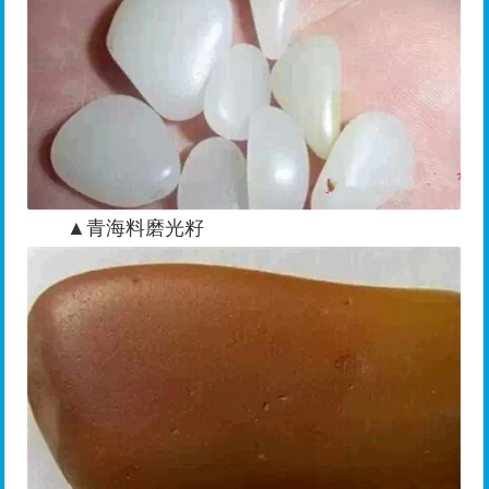
▲青海料磨光籽