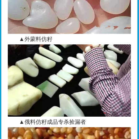
▲外蒙料仿籽
▲俄料仿籽成品专杀捡漏者