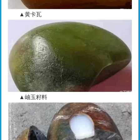
▲黄卡瓦
▲岫玉籽料