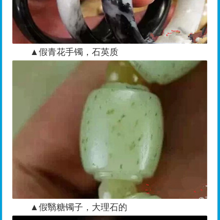
▲假青花手镯，石英质
▲假翳糖镯子，大理石的