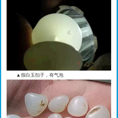
▲假白玉扣子，有气泡