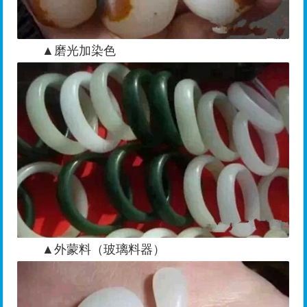
▲磨光加染色
▲外蒙料（玻璃料器）