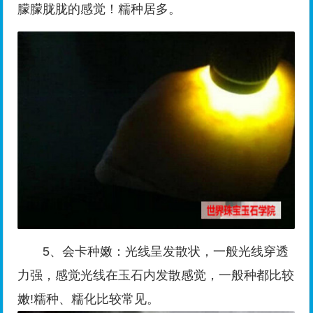
朦朦胧胧的感觉！糯种居多。
5、会卡种嫩：光线呈发散状，一般光线穿透
力强，感觉光线在玉石内发散感觉，一般种都比较
嫩!糯种、糯化比较常见。