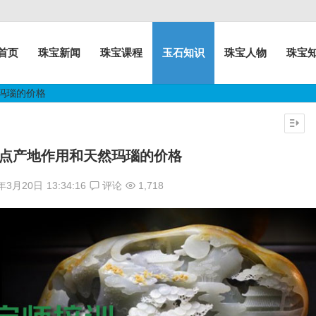
首页
珠宝新闻
珠宝课程
玉石知识
珠宝人物
珠宝
玛瑙的价格
点产地作用和天然玛瑙的价格
7年3月20日
13:34:16
评论
1,718