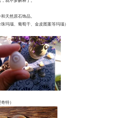
，就不多解释了。
和天然原石饰品。
珠玛瑙、葡萄干、金皮图案等玛瑙）
型奇特）