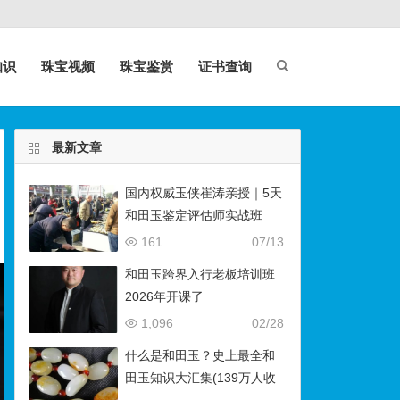
知识
珠宝视频
珠宝鉴赏
证书查询
最新文章
国内权威玉侠崔涛亲授｜5天
和田玉鉴定评估师实战班
（石佛寺9月开班）
161
07/13
和田玉跨界入行老板培训班
2026年开课了
1,096
02/28
什么是和田玉？史上最全和
田玉知识大汇集(139万人收