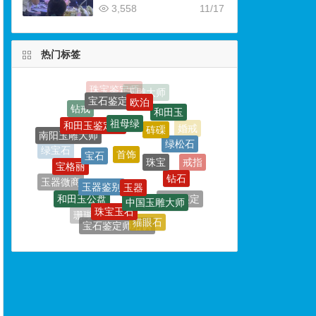
3,558
11/17
热门标签
欧泊
祖母绿
和田玉鉴定师
砗磲
首饰
南阳玉雕大师
宝石
绿松石
珠宝
宝格丽
绿宝石
玉器
玉器鉴别
钻石
戒指
玉器微商
中国玉雕大师
和田玉公盘
珠宝玉石
珠宝鉴定
玉文化
玛瑙
猫眼石
珊瑚
宝石鉴定师培训
珍珠
玉器鉴定师
独山论玉
玉石鉴定师