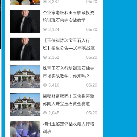
藏）
3,237
05/20
企业家老板和田玉收藏投资
培训班石佛寺实战教学
3,124
05/20
【玉侠崔涛珠宝玉石入行
班】招生公告—16年实战沉
淀，助你叩开财富与传承之
2,362
05/20
门
珠宝玉石入行培训班石佛寺
市场实战教学，你来吗？
5,410
05/20
揭秘财富密码！玉侠崔涛邀
你闯入珠宝玉石黄金赛道
2,045
05/20
和田玉鉴定评估收藏入行培
训班