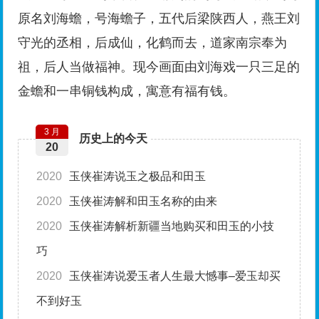
原名刘海蟾，号海蟾子，五代后梁陕西人，燕王刘
守光的丞相，后成仙，化鹤而去，道家南宗奉为
祖，后人当做福神。现今画面由刘海戏一只三足的
金蟾和一串铜钱构成，寓意有福有钱。
3 月
历史上的今天
20
2020
玉侠崔涛说玉之极品和田玉
2020
玉侠崔涛解和田玉名称的由来
2020
玉侠崔涛解析新疆当地购买和田玉的小技
巧
2020
玉侠崔涛说爱玉者人生最大憾事–爱玉却买
不到好玉