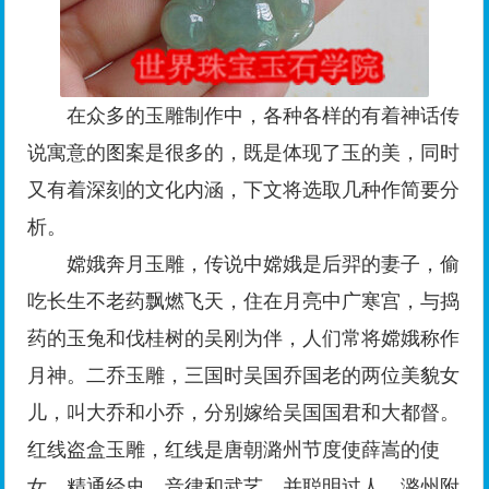
在众多的玉雕制作中，各种各样的有着神话传
说寓意的图案是很多的，既是体现了玉的美，同时
又有着深刻的文化内涵，下文将选取几种作简要分
析。
嫦娥奔月玉雕，传说中嫦娥是后羿的妻子，偷
吃长生不老药飘燃飞天，住在月亮中广寒宫，与捣
药的玉兔和伐桂树的吴刚为伴，人们常将嫦娥称作
月神。二乔玉雕，三国时吴国乔国老的两位美貌女
儿，叫大乔和小乔，分别嫁给吴国国君和大都督。
红线盗盒玉雕，红线是唐朝潞州节度使薛嵩的使
女，精通经史、音律和武艺，并聪明过人。潞州附