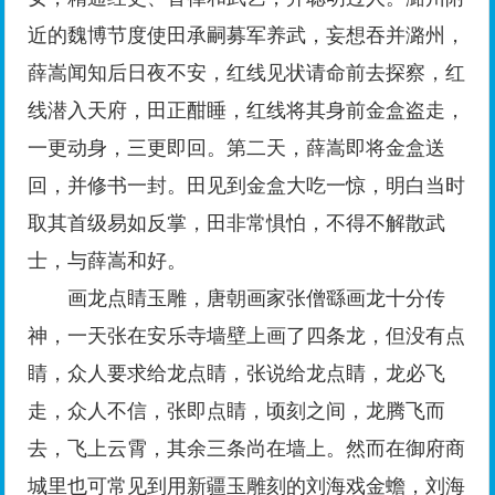
近的魏博节度使田承嗣募军养武，妄想吞并潞州，
薛嵩闻知后日夜不安，红线见状请命前去探察，红
线潜入天府，田正酣睡，红线将其身前金盒盗走，
一更动身，三更即回。第二天，薛嵩即将金盒送
回，并修书一封。田见到金盒大吃一惊，明白当时
取其首级易如反掌，田非常惧怕，不得不解散武
士，与薛嵩和好。
画龙点睛玉雕，唐朝画家张僧繇画龙十分传
神，一天张在安乐寺墙壁上画了四条龙，但没有点
睛，众人要求给龙点睛，张说给龙点睛，龙必飞
走，众人不信，张即点睛，顷刻之间，龙腾飞而
去，飞上云霄，其余三条尚在墙上。然而在御府商
城里也可常见到用新疆玉雕刻的刘海戏金蟾，刘海