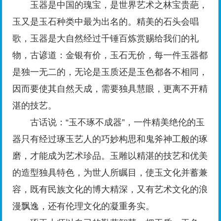
玉器是中国的瑰宝，是世界艺术之林宝贵葩，
玉又是玉石种类中最为出名的。精美的石头会唱
歌，玉器是大自然经过千锤百炼赏赐给我们的礼
物，古谚道：金银有价，玉石无价，每一件玉器都
是独一无二的，无论是玉质还是玉色都各不相同，
因而要使其自然天成，需要独具慧眼，更离不开精
湛的技艺。
古话说：“玉不琢不成器”，一件精美绝伦的玉
器只有经过琢玉艺人的巧妙构思和鬼斧神工般的琢
磨，才能成为艺术珍品。
玉雕
以精湛的技艺和优美
的造型独具特色，为世人所瞩目，使玉文化并蓄兼
容，既有民族文化的博大精深，又有艺术文化的浪
漫飘逸，还有伦理文化的凝重务实。