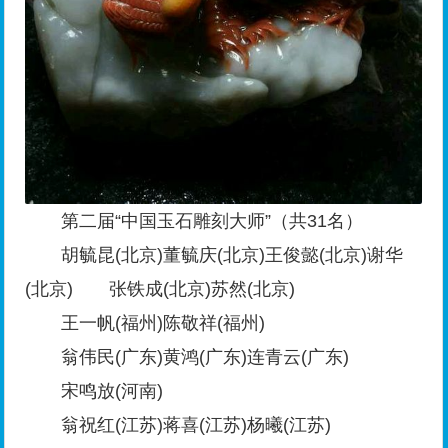
第二届“中国玉石雕刻大师”（共31名）
胡毓昆(北京)董毓庆(北京)王俊懿(北京)谢华
(北京) 张铁成(北京)苏然(北京)
王一帆(福州)陈敬祥(福州)
翁伟民(广东)黄鸿(广东)连青云(广东)
宋鸣放(河南)
翁祝红(江苏)蒋喜(江苏)杨曦(江苏)