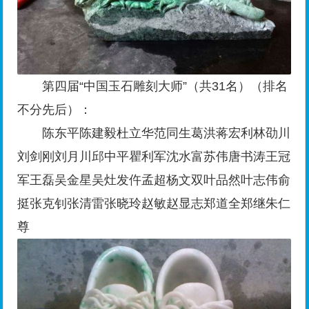
第四届“中国玉石雕刻大师”（共31名）（排名
不分先后）：
陈东平陈建毅杜立华范同生葛洪蒋宏利林劭川
刘剑刚刘月川邱中平瞿利军沈水富苏伟唐书涛王冠
军王磊吴金星吴灶发仵孟超杨文双叶品然叶志伟俞
挺张克钊张清雷张晓玲赵敏赵显志郑道全郑继朱仁
尊