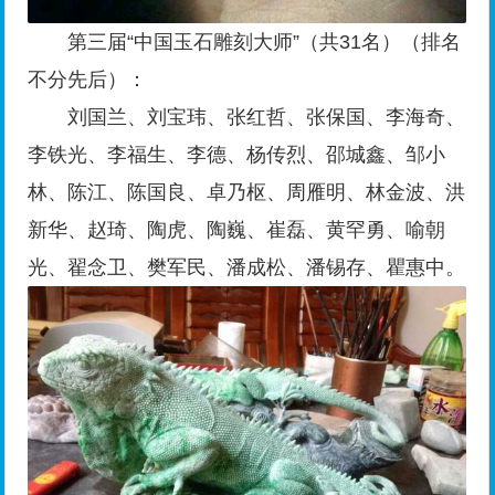
第三届“中国玉石雕刻大师”（共31名）（排名
不分先后）：
刘国兰、刘宝玮、张红哲、张保国、李海奇、
李铁光、李福生、李德、杨传烈、邵城鑫、邹小
林、陈江、陈国良、卓乃枢、周雁明、林金波、洪
新华、赵琦、陶虎、陶巍、崔磊、黄罕勇、喻朝
光、翟念卫、樊军民、潘成松、潘锡存、瞿惠中。