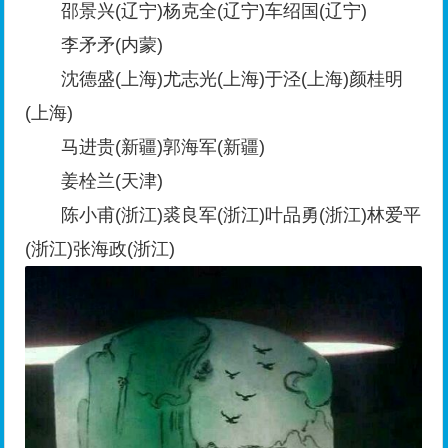
邵景兴(辽宁)杨克全(辽宁)车绍国(辽宁)
李矛矛(内蒙)
沈德盛(上海)尤志光(上海)于泾(上海)颜桂明
(上海)
马进贵(新疆)郭海军(新疆)
姜栓兰(天津)
陈小甫(浙江)裘良军(浙江)叶品勇(浙江)林爱平
(浙江)张海政(浙江)