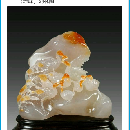
（赤峰）刘林阁