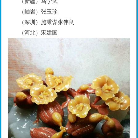
（新疆）马学武
（岫岩）张玉珍
（深圳）施秉谋张伟良
（河北）宋建国