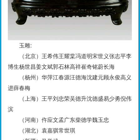
玉雕:
（北京）王希伟王耀棠冯道明宋世义张志平李
博生杨世昌姜文斌郭石林高祥崔奇铭蔚长海
（杨州）华萍江春源汪德海沈建元顾永俊高义
进薛春梅
（上海）王平刘忠荣吴德升沈德盛易少勇倪伟
滨
（河南）仵应文孟广东柴德学魏玉忠
（湖北）袁嘉骐常世琪