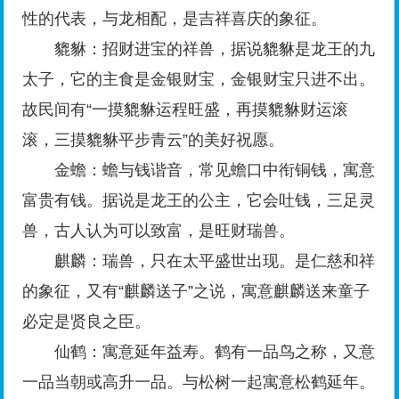
性的代表，与龙相配，是吉祥喜庆的象征。
貔貅：招财进宝的祥兽，据说貔貅是龙王的九
太子，它的主食是金银财宝，金银财宝只进不出。
故民间有“一摸貔貅运程旺盛，再摸貔貅财运滚
滚，三摸貔貅平步青云”的美好祝愿。
金蟾：蟾与钱谐音，常见蟾口中衔铜钱，寓意
富贵有钱。据说是龙王的公主，它会吐钱，三足灵
兽，古人认为可以致富，是旺财瑞兽。
麒麟：瑞兽，只在太平盛世出现。是仁慈和祥
的象征，又有“麒麟送子”之说，寓意麒麟送来童子
必定是贤良之臣。
仙鹤：寓意延年益寿。鹤有一品鸟之称，又意
一品当朝或高升一品。与松树一起寓意松鹤延年。