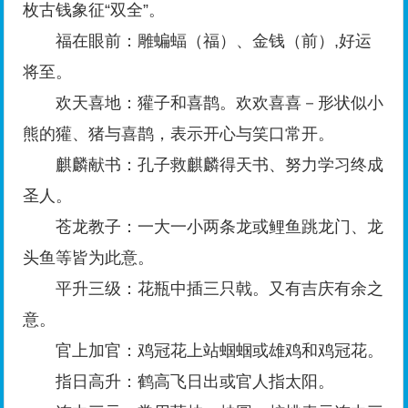
枚古钱象征“双全”。
福在眼前：雕蝙蝠（福）、金钱（前）,好运
将至。
欢天喜地：獾子和喜鹊。欢欢喜喜－形状似小
熊的獾、猪与喜鹊，表示开心与笑口常开。
麒麟献书：孔子救麒麟得天书、努力学习终成
圣人。
苍龙教子：一大一小两条龙或鲤鱼跳龙门、龙
头鱼等皆为此意。
平升三级：花瓶中插三只戟。又有吉庆有余之
意。
官上加官：鸡冠花上站蝈蝈或雄鸡和鸡冠花。
指日高升：鹤高飞日出或官人指太阳。