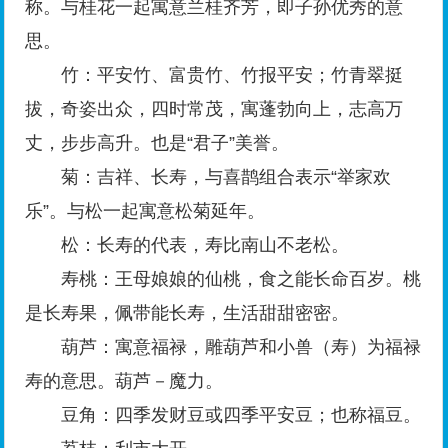
称。与桂花一起寓意兰桂齐芳，即子孙优秀的意
思。
竹：平安竹、富贵竹、竹报平安；竹青翠挺
拔，奇姿出众，四时常茂，寓蓬勃向上，志高万
丈，步步高升。也是“君子”美誉。
菊：吉祥、长寿，与喜鹊组合表示“举家欢
乐”。与松一起寓意松菊延年。
松：长寿的代表，寿比南山不老松。
寿桃：王母娘娘的仙桃，食之能长命百岁。桃
是长寿果，佩带能长寿，生活甜甜密密。
葫芦：寓意福禄，雕葫芦和小兽（寿）为福禄
寿的意思。葫芦－魔力。
豆角：四季发财豆或四季平安豆；也称福豆。