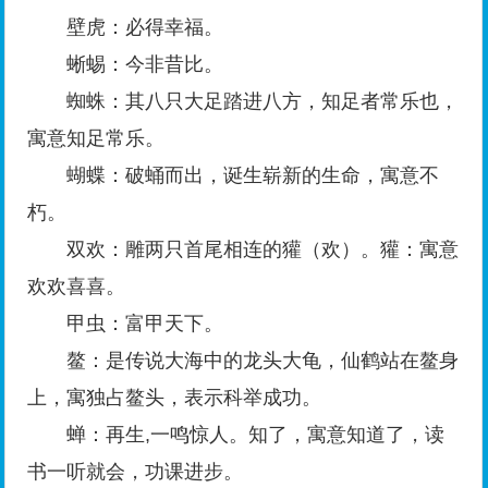
壁虎：必得幸福。
蜥蜴：今非昔比。
蜘蛛：其八只大足踏进八方，知足者常乐也，
寓意知足常乐。
蝴蝶：破蛹而出，诞生崭新的生命，寓意不
朽。
双欢：雕两只首尾相连的獾（欢）。獾：寓意
欢欢喜喜。
甲虫：富甲天下。
鳌：是传说大海中的龙头大龟，仙鹤站在鳌身
上，寓独占鳌头，表示科举成功。
蝉：再生,一鸣惊人。知了，寓意知道了，读
书一听就会，功课进步。