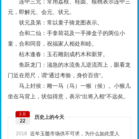
连中三元：常用荔枝、桂圆、核桃表示连中三
元，即解元、会元、状元。
状元及第：常以童子骑龙图表示。
合和二仙：手拿荷花及一手捧盒子的两位小
童，合和同音，祝福家人相处和睦。
枯木逢春：玉石雕刻成朽木和新芽。
鱼跃龙门：湍急的水流鱼儿逆流而上，眼看龙
门近在咫尺，谓“通过考验，身价百倍”。
马上封侯：雕一马（马）一猴（侯）。小猴儿
坐在马背上，状似得意，表示“出将入相”不远矣。
3 月
历史上的今天
22
2018
近年玉髓市场供不可求，为什么如此受人