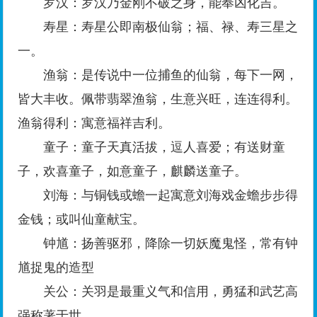
罗汉：罗汉乃金刚不破之身，能奉凶化吉。
寿星：寿星公即南极仙翁；福、禄、寿三星之
一。
渔翁：是传说中一位捕鱼的仙翁，每下一网，
皆大丰收。佩带翡翠渔翁，生意兴旺，连连得利。
渔翁得利：寓意福祥吉利。
童子：童子天真活拔，逗人喜爱；有送财童
子，欢喜童子，如意童子，麒麟送童子。
刘海：与铜钱或蟾一起寓意刘海戏金蟾步步得
金钱；或叫仙童献宝。
钟馗：扬善驱邪，降除一切妖魔鬼怪，常有钟
馗捉鬼的造型
关公：关羽是最重义气和信用，勇猛和武艺高
强称著于世。