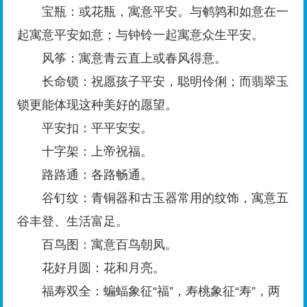
宝瓶：或花瓶，寓意平安。与鹌鹑和如意在一
起寓意平安如意；与钟铃一起寓意众生平安。
风筝：寓意青云直上或春风得意。
长命锁：祝愿孩子平安，聪明伶俐；而翡翠玉
锁更能体现这种美好的愿望。
平安扣：平平安安。
十字架：上帝祝福。
路路通：各路畅通。
谷钉纹：青铜器和古玉器常用的纹饰，寓意五
谷丰登、生活富足。
百鸟图：寓意百鸟朝凤。
花好月圆：花和月亮。
福寿双全：蝙蝠象征“福”，寿桃象征“寿”，两