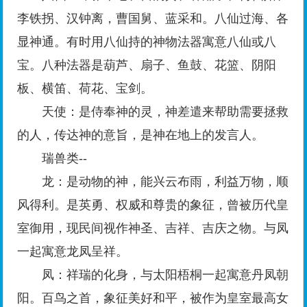
李铁拐、汉钟离，曹国舅、蓝采和。八仙过海、各
显神通。有时用八仙持的神物法器寓意八仙或八
宝。八种法器是葫芦、扇子、鱼鼓、花篮、阴阳
板、横笛、荷花、宝剑。
天使：是侍奉神的灵，神差遣来帮助需要拯救
的人，传达神的意旨，是神在地上的发言人。
瑞兽类--
龙：是动物的神，能兴云布雨，利益万物，顺
风得利。是英勇、权威和尊贵的象征，曾被历代皇
室御用，现民间视作神圣、吉祥、吉庆之物。与凤
一起寓意龙凤呈祥。
凤：祥瑞的化身，与太阳梧桐一起寓意丹凤朝
阳。百鸟之首，象征美好和平，被作为皇室最高女