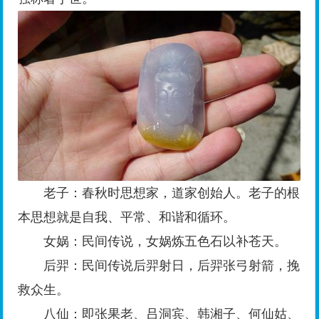
老子：春秋时思想家，道家创始人。老子的根
本思想就是自我、平常、和谐和循环。
女娲：民间传说，女娲炼五色石以补苍天。
后羿：民间传说后羿射日，后羿张弓射箭，挽
救众生。
八仙：即张果老、吕洞宾、韩湘子、何仙姑、