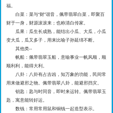
福。
白菜：菜与“财”谐音，佩带翡翠白菜，即聚百
财于一身，财源滚滚来；也称清白传家。
瓜果：瓜生长成熟，能结出小瓜、大瓜，小瓜
变大瓜，瓜又多子，用来比喻子孙延绵不断。
其他类--
帆船：佩带翡翠玉船，意喻事业一帆风顺，顺
顺利利，能得大利。
八卦：八卦有占吉凶，知万象的功能，民间常
用来做避邪之物。佩带翡翠八卦，能避邪挡灾。
钥匙：匙与时同音，即时来运转。佩带翡翠玉
匙，寓意能转好运。
数钱：常用常用鼠和铜钱一起造型表示。