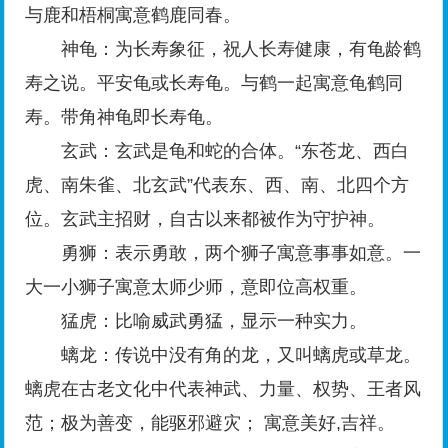
与鹿和梧桐寓意鹤鹿同春。
神龟：为长寿象征，祝人长寿健康，有龟龄鹤
寿之说。平安龟或长寿龟。与鹤一起寓意龟鹤同
寿。带角神龟即长寿龟。
玄武：玄武是龟和蛇的合体。“东苍龙、西白
虎、南朱雀、北玄武”代表东、西、南、北四个方
位。玄武主招财，自古以来都被作为守护神。
勇狮：表示勇敢，两个狮子寓意事事如意。一
大一小狮子寓意太师少师，意即位高权重。
猛虎：比喻威武勇猛，显示一种实力。
螭龙：传说中没有角的龙，又叫螭虎或草龙。
螭虎在古老文化中代表神武、力量、权势、王者风
范；极为善变，能驱邪避灾； 寓意美好,吉祥。