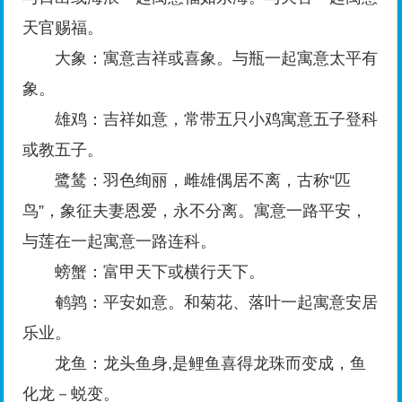
天官赐福。
大象：寓意吉祥或喜象。与瓶一起寓意太平有
象。
雄鸡：吉祥如意，常带五只小鸡寓意五子登科
或教五子。
鹭鸶：羽色绚丽，雌雄偶居不离，古称“匹
鸟”，象征夫妻恩爱，永不分离。寓意一路平安，
与莲在一起寓意一路连科。
螃蟹：富甲天下或横行天下。
鹌鹑：平安如意。和菊花、落叶一起寓意安居
乐业。
龙鱼：龙头鱼身,是鲤鱼喜得龙珠而变成，鱼
化龙－蜕变。