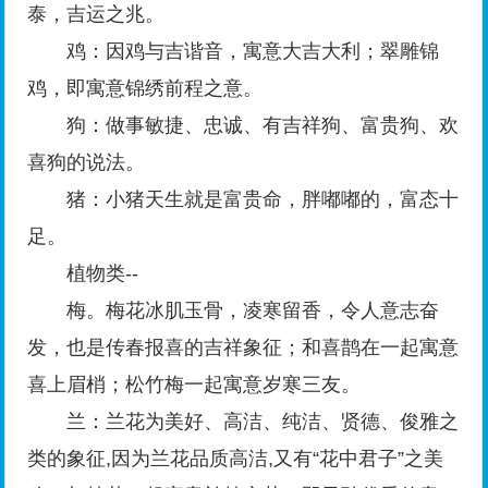
泰，吉运之兆。
鸡：因鸡与吉谐音，寓意大吉大利；翠雕锦
鸡，即寓意锦绣前程之意。
狗：做事敏捷、忠诚、有吉祥狗、富贵狗、欢
喜狗的说法。
猪：小猪天生就是富贵命，胖嘟嘟的，富态十
足。
植物类--
梅。梅花冰肌玉骨，凌寒留香，令人意志奋
发，也是传春报喜的吉祥象征；和喜鹊在一起寓意
喜上眉梢；松竹梅一起寓意岁寒三友。
兰：兰花为美好、高洁、纯洁、贤德、俊雅之
类的象征,因为兰花品质高洁,又有“花中君子”之美