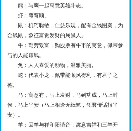
熊：与鹰一起寓意英雄斗志。
虾：弯弯顺。
鼠：机巧聪敏，仁慈乐观，配有金钱图案，为
金钱鼠，象征富贵发财的属鼠人。
牛：勤劳致富，购股票有牛市的寓意，佩带参
与的人能赚钱。
兔：人人喜爱的动物，温雅美丽。
蛇：代表小龙，佩带能顺风得利，有君子之
德。
马：寓意有，马上发财，马到功成，马上封
侯，马上平安（马上相逢无纸笔，凭君传话报平
安）。
羊：因羊与祥和阳谐音，寓意吉祥和三羊开