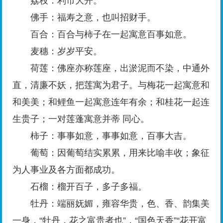
荔枝：利市大开。
佛手：福寿之意，也叫招财手。
百合：百合与柿子在一起寓意百事如意。
麦穗：岁岁平安。
荷莲：佛座亦称莲座，出淤泥而不染，中通外
直，清廉不妖，把莲寓为君子。与梅花一起寓意和
和美美；和鲤鱼一起寓意连年有余；和桂花一起连
生贵子；一对莲蓬寓意并蒂 同心。
柿子：事事如意，事事如意，百事大吉。
葡萄：因葡萄结实累累，用来比喻丰收；象征
为人事业及各方面都成功。
石榴：榴开百子，多子多福。
牡丹：端丽妩媚，雍容华贵，色、香、韵集美
一身，“牡丹，花之富贵者也”，“国色天香”“花开富