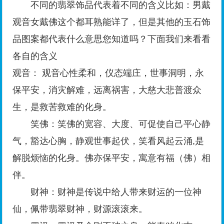
不同的翡翠饰品代表着不同的含义比如：男戴
观音女戴佛这个都耳熟能详了，但是其他的玉石饰
品图案都代表什么意思您知道吗？下面我们来看看
各自的含义
观音： 观音心性柔和，仪态端庄，世事洞明，永
保平安，消灾解难，远离祸害，大慈大悲普渡众
生，是救苦救难的化身。
笑佛：笑佛的宽容、大度、可促使自己平心静
气，豁达心胸，静观世事起伏，笑看风起云涌,是
解脱烦恼的化身。佛亦保平安，寓意有福（佛）相
伴。
财神：财神是传说中给人带来财运的一位神
仙，佩带翡翠财神，财源滚滚来。