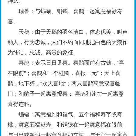
神武。
瑞兽：与蝙蝠、铜钱、喜鹊一起寓意福禄寿
喜。
天鹅：由于天鹅的羽色洁白，体态优美，叫声
动人，行为忠诚，人们不约而同地把白色的天鹅作
为纯洁、忠诚、高贵的象征。
喜鹊：表示日日见喜。喜鹊面前有古钱，“喜
在眼前”；喜鹊和三个桂圆，喜报三元”；天上喜
鹊，地下獾，“欢天喜地”；两只喜鹊寓意双喜临
门；和豹子一起寓意报喜； 喜鹊和莲在一起寓意
喜得连科。
蝙蝠：寓意福到和福气。五个福和寿字或寿
桃，寓意五福献寿。和铜钱在一起寓意福在眼前。
与日出或海浪一起寓意福如东海。与天官一起寓意