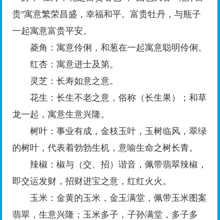
贵”寓意繁荣昌盛，幸福和平。富贵牡丹，与瓶子
一起寓意富贵平安。
菱角：寓意伶俐，和葱在一起寓意聪明伶俐。
红杏：寓意进士及第。
灵芝：长寿如意之意。
花生：长生不老之意，俗称（长生果）；和草
龙一起，寓意生意兴隆。
树叶：事业有成，金枝玉叶，玉树临风，翠绿
的树叶，代表着勃勃生机，意喻生命之树长青。
辣椒：椒与（交、招）谐音，佩带翡翠辣椒，
即交运发财，招财进宝之意，红红火火。
玉米：金黄的玉米，金玉满堂，佩带玉米图案
翡翠，生意兴隆；玉米多子，子孙满堂，多子多