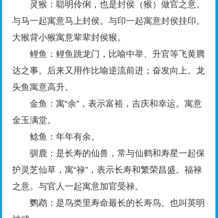
灵猴：聪明伶俐，也是封侯（猴）做官之意。
与马一起寓意马上封侯。与印一起寓意封侯挂印。
大猴背小猴寓意辈辈封侯猴。
鲤鱼：鲤鱼跳龙门，比喻中举、升官等飞黄腾
达之事。后来又用作比喻逆流前进；奋发向上。龙
头鱼寓意高升。
金鱼：寓“余”，表示富裕，吉庆和幸运。寓意
金玉满堂。
鲶鱼：年年有余。
驯鹿：是长寿的仙兽，常与仙鹤和寿星一起保
护灵芝仙草，寓“禄”，表示长寿和繁荣昌盛。福禄
之意。与官人一起寓意加官受禄。
鹦鹉：是鸟类里寿命最长的长寿鸟。也叫英明